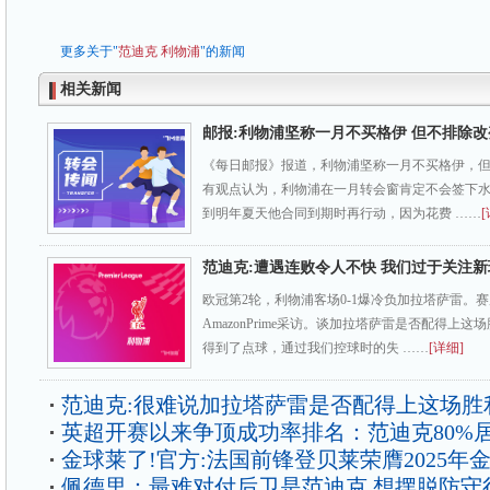
更多关于"
范迪克
利物浦
"的新闻
相关新闻
邮报:利物浦坚称一月不买格伊 但不排除
《每日邮报》报道，利物浦坚称一月不买格伊，
有观点认为，利物浦在一月转会窗肯定不会签下
到明年夏天他合同到期时再行动，因为花费 ……
[
范迪克:遭遇连败令人不快 我们过于关注新
欧冠第2轮，利物浦客场0-1爆冷负加拉塔萨雷。
AmazonPrime采访。谈加拉塔萨雷是否配得上
得到了点球，通过我们控球时的失 ……
[详细]
范迪克:很难说加拉塔萨雷是否配得上这场胜
英超开赛以来争顶成功率排名：范迪克80%
金球莱了!官方:法国前锋登贝莱荣膺2025年
佩德里：最难对付后卫是范迪克 想摆脱防守