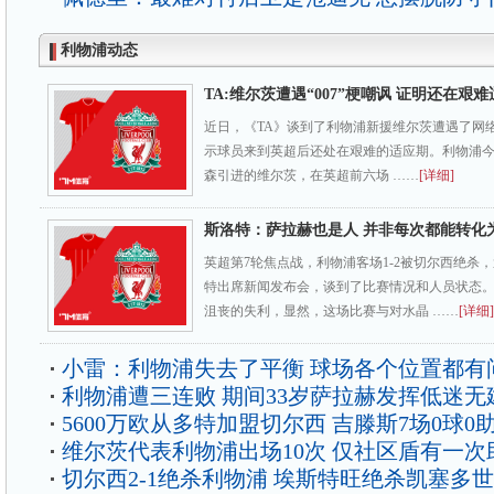
利物浦动态
TA:维尔茨遭遇“007”梗嘲讽 证明还在艰
近日，《TA》谈到了利物浦新援维尔茨遭遇了网络“
示球员来到英超后还处在艰难的适应期。利物浦今夏
森引进的维尔茨，在英超前六场 ……
[详细]
斯洛特：萨拉赫也是人 并非每次都能转化
英超第7轮焦点战，利物浦客场1-2被切尔西绝杀
特出席新闻发布会，谈到了比赛情况和人员状态。
沮丧的失利，显然，这场比赛与对水晶 ……
[详细]
小雷：利物浦失去了平衡 球场各个位置都有
利物浦遭三连败 期间33岁萨拉赫发挥低迷无
5600万欧从多特加盟切尔西 吉滕斯7场0球0
维尔茨代表利物浦出场10次 仅社区盾有一次
切尔西2-1绝杀利物浦 埃斯特旺绝杀凯塞多