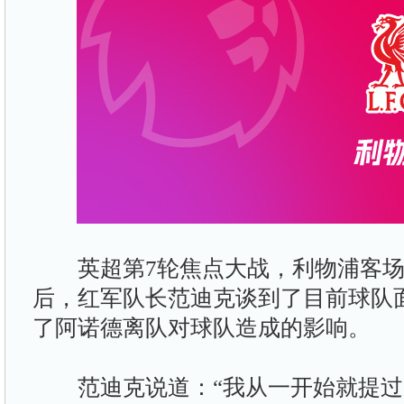
英超第7轮焦点大战，利物浦客场1
后，红军队长范迪克谈到了目前球队
了阿诺德离队对球队造成的影响。
范迪克说道：“我从一开始就提过