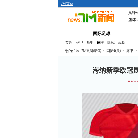
7M首页
足球
篮球
首页
中国足球
国际足球
英超
意甲
西甲
德甲
欧冠
欧联
您的位置:
7M足球新闻
>
国际足球
>
德甲
>
海纳新季欧冠
www.7