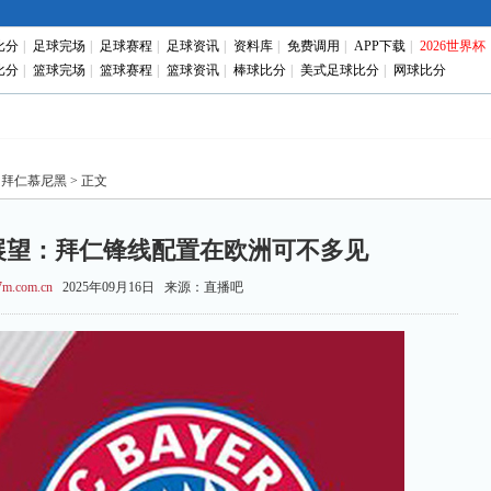
比分
|
足球完场
|
足球赛程
|
足球资讯
|
资料库
|
免费调用
|
APP下载
|
2026世界杯
比分
|
篮球完场
|
篮球赛程
|
篮球资讯
|
棒球比分
|
美式足球比分
|
网球比分
转会动态
赛前分析
7M制造
赛事推介
足球情报
 拜仁慕尼黑 > 正文
展望：拜仁锋线配置在欧洲可不多见
m.com.cn
2025年09月16日 来源：直播吧