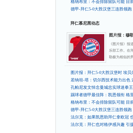
格纳布里：不会排除留队可能 目
德甲-拜仁5-0大胜汉堡三连胜领跑 
拜仁慕尼黑动态
图片报：穆
《图片报》报
乐部工作。在拜
勒极为相似的男
图片报：拜仁5-0大胜汉堡时 埃
若纳坦-塔：切尔西技术能力出色
孔帕尼发文悼念曼城忠实球迷拳王
踢球者德甲最佳阵：凯恩领衔 格
格纳布里：不会排除留队可能 目
德甲-拜仁5-0大胜汉堡三连胜领跑 
法尔克：如果凯恩助拜仁拿欧冠 
法尔克：拜仁也对格伊感兴趣 引