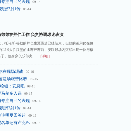
前专注自己的表现
09-14
凯恩2射1传
09-14
勒弟弟在拜仁工作 负责协调球迷表演
道，托马斯-穆勒的拜仁生涯虽然已经结束，但他的弟弟仍在俱
仁5-0大胜汉堡的比赛开赛前，安联球场内突然出现一位与穆
子。他身穿俱乐部夹 ……
[详细]
贝尔在现场观战
09-16
 这是场艰苦比赛
09-15
哈顿：安息吧
09-15
里马尔多入选
09-15
前专注自己的表现
09-14
凯恩2射1传
09-14
也许明夏回英超
09-13
援名单还有卢克巴
09-13