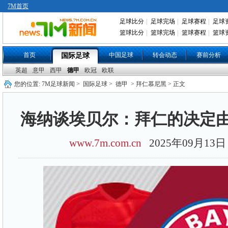
7M首页
足球比分
|
足球完场
|
足球赛程
|
足球
篮球比分
|
篮球完场
|
篮球赛程
|
篮球
首页
中国足球
转会动态
赛前分析
国际足球
英超
意甲
西甲
德甲
欧冠
欧联
您的位置:
7M足球新闻
>
国际足球
>
德甲
> 拜仁慕尼黑 > 正文
海纳谈埃贝尔：拜仁的决定
www.7m.com.cn
2025年09月1