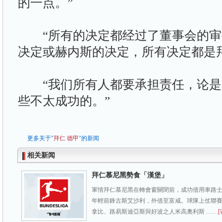
的一点。”
“所有的决定都经过了董事会的审
决定或赫内斯的决定，所有决定都是
“我们所有人都要承担责任，论是
些不太成功的。”
更多关于"
拜仁
德甲
"的新闻
相关新闻
拜仁慕尼黑勢食「漢堡」
軍情拜仁慕尼黑在轉會窗關閉前，成功借用車路
年輕前鋒古斯艾沙利，外借至富咸。球隊上仗聯
拿比、路易斯迪亞斯與好波之人米高奧利斯 ……
[