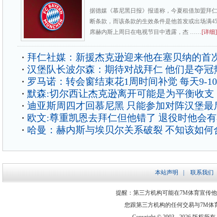
据德媒《慕尼黑日报》报道称，今夏租借加盟拜
断条款，而该条款的生效条件是他首发或出场满45
席赫内斯上周日在电视节目中透露，杰 ……
[详细]
拜仁社媒：新援杰克逊迎来他在塞贝纳的首
汉堡队长波尔森：期待对战拜仁 他们是夺冠
罗马诺：转会窗结束花1周时间补觉 每天9-1
默森:切尔西让杰克逊离开可能是为平衡收支
迪亚斯周四才回慕尼黑 只能参加对阵汉堡最
欧文:尊重凯恩去拜仁但他错了 退役时他会
哈曼：赫内斯与埃贝尔关系破裂 不知该如何
本站声明
|
联系我们
提醒：第三方机构可能在7M体育宣传
您跟第三方机构的任何交易与7M体