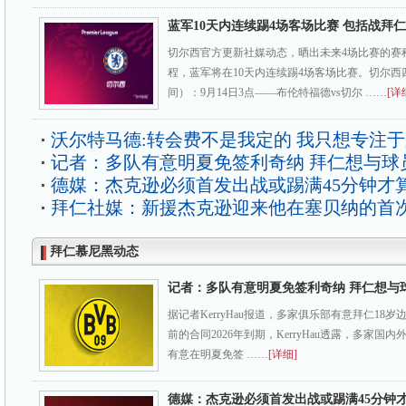
蓝军10天内连续踢4场客场比赛 包括战拜
切尔西官方更新社媒动态，晒出未来4场比赛的赛
程，蓝军将在10天内连续踢4场客场比赛。切尔
间）：9月14日3点——布伦特福德vs切尔 ……
[详
沃尔特马德:转会费不是我定的 我只想专注
记者：多队有意明夏免签利奇纳 拜仁想与球
德媒：杰克逊必须首发出战或踢满45分钟才
拜仁社媒：新援杰克逊迎来他在塞贝纳的首
拜仁慕尼黑动态
记者：多队有意明夏免签利奇纳 拜仁想与
据记者KerryHau报道，多家俱乐部有意拜仁18
前的合同2026年到期，KerryHau透露，多家
有意在明夏免签 ……
[详细]
德媒：杰克逊必须首发出战或踢满45分钟