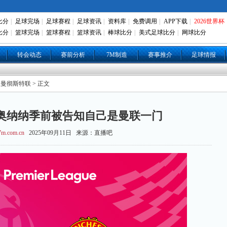
比分
|
足球完场
|
足球赛程
|
足球资讯
|
资料库
|
免费调用
|
APP下载
|
2026世界杯
比分
|
篮球完场
|
篮球赛程
|
篮球资讯
|
棒球比分
|
美式足球比分
|
网球比分
转会动态
赛前分析
7M制造
赛事推介
足球情报
 曼彻斯特联 > 正文
：奥纳纳季前被告知自己是曼联一门
m.com.cn
2025年09月11日 来源：直播吧