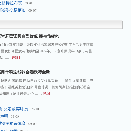
土超特拉布宗
09-08
已谈妥交易框架
09-07
塞米罗已证明自己价值 愿与他续约
ouchline独家消息，曼联相信卡塞米罗已经证明了自己对于阿莫
曼联如今愿意与他续约至2027年。卡塞米罗现年33岁，与曼
2 ……
[详细]
买谢什科这钱我会选沃特金斯
、球队名宿尼基-巴特日前接受媒体采访，并谈到红魔新援。巴
本应引进经英超验证的9号位球员，例如阿斯顿维拉的沃特金
我知道库尼亚过去两个 ……
[详细]
伤 决定放弃球员
09-10
声明
09-09
盟特拉布宗体育
09-09
林他是首选