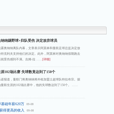
。
纳纳踢野球+归队受伤 决定放弃球员
透露奥纳纳离队内幕，文章表示阿莫林和曼联足球总监决定放
拉特克利夫支持他们的决定。此外，阿莫林对奥纳纳假期跑去
就受伤感到不满。吉姆-拉 ……
[详细]
涯102场比赛 失球数竟达到了150个
马诺报道，曼联门将奥纳纳将外租加盟土超球队特拉布宗。据
曼联生涯的102场比赛中，他的失球数达到了150个。 ……
基础年薪620万
09-08
将获得更高的收入
09-08