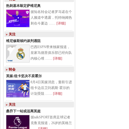
热刺基本敲定萨维尼奥
据知名转会记者罗马诺在个
人频道中透露，托特纳姆热
刺在今夏边 ……
[详细]
关注
维尼修斯续约谈判遇阻
巴西ESPN带来独家报道，
皇家马德里俱乐部已经向队
内核心维 ……
[详细]
转会
英媒:纽卡坚决不卖霍尔
8月4日英媒消息，曼联引进
纽卡边后卫刘易斯·霍尔的
计划受阻 ……
[详细]
关注
桑乔下一站或远离英超
据talkSPORT首席足球记者
克鲁克报道，26岁的英格兰
……
[详细]