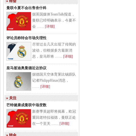
转会
曼联今夏不会出售舍什科
据英国媒体TeamTalk报道，
曼联已经明确表示，今夏不
会 ……
[详细]
评论员称转会市场失理性
尽管过去几天出现了传闻的
波动，但根据多方最新消
息，皇马即将 ……
[详细]
皇马签迪奥曼德近达协议
据德国天空体育莱比锡跟队
记者PhilippHinze消息，
……
[详细]
关注
芒特健康成曼联中场变数
新赛季英超即将揭幕，欧冠
重回老特拉福德，曼联正处
在一个至关 ……
[详细]
转会