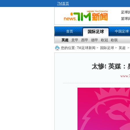
7M首页
足球
篮球
首页
中国足球
国际足球
英超
意甲
西甲
德甲
欧冠
欧联
您的位置:
7M足球新闻
>
国际足球
>
英超
>
太惨! 英媒
www.7