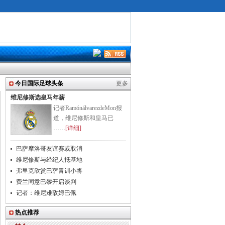
今日国际足球头条
更多
维尼修斯选皇马年薪
记者RamónálvarezdeMon报
道，维尼修斯和皇马已
……
[详细]
巴萨摩洛哥友谊赛或取消
维尼修斯与经纪人抵基地
弗里克欣赏巴萨青训小将
费兰同意巴黎开启谈判
记者：维尼难敌姆巴佩
热点推荐