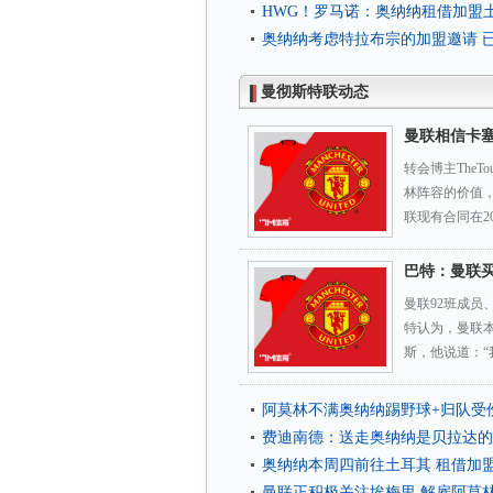
HWG！罗马诺：奥纳纳租借加盟
奥纳纳考虑特拉布宗的加盟邀请 
曼彻斯特联动态
曼联相信卡
转会博主TheT
林阵容的价值，
联现有合同在20
巴特：曼联
曼联92班成员
特认为，曼联
斯，他说道：“
阿莫林不满奥纳纳踢野球+归队受
费迪南德：送走奥纳纳是贝拉达的
奥纳纳本周四前往土耳其 租借加
曼联正积极关注埃梅里 解雇阿莫