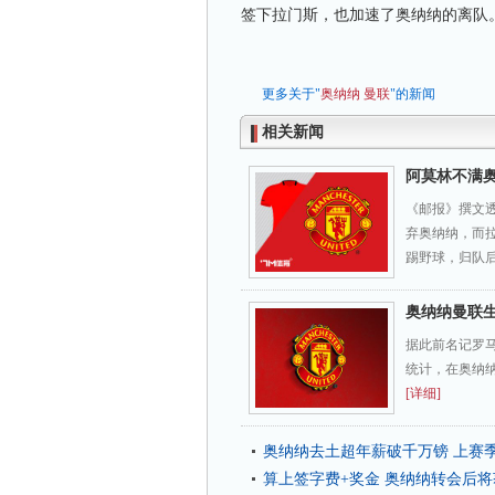
签下拉门斯，也加速了奥纳纳的离队
更多关于"
奥纳纳
曼联
"的新闻
相关新闻
阿莫林不满奥
《邮报》撰文
弃奥纳纳，而
踢野球，归队后
奥纳纳曼联生
据此前名记罗
统计，在奥纳纳
[详细]
奥纳纳去土超年薪破千万镑 上赛季
算上签字费+奖金 奥纳纳转会后