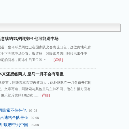
意续约33岁阿拉巴 他可能踢中场
报道，皇马球员阿拉巴在国家队比赛表现出色，这位奥地利后
索手下尝试中场位置。报道称，阿隆索考虑让阿拉巴出任中
梅尼的替补，而非中后卫位置上 ……
[详细]
本来还想签两人 皇马一月不会有引援
皇马夏窗，阿隆索本希望再签两人，此外球队在一月冬窗开启时
援。文章写道，阿隆索与其他皇马主帅不同，他在引援方面有
俱乐部斥资约1.8亿欧 ……
[详细]
 阿隆索不信任他
09-08
、吕迪格全队最低
09-08
西甲联赛带到中国
09-08