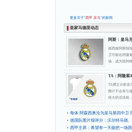
更多关于"
西甲
皇马
"的新闻
皇家马德里动态
阿斯：皇马无
据西媒阿斯报
卫可能在阿隆
场，成为琼阿
TA：阿隆索
TA撰文分析
预计不会有引
很大的话语权，
每体:阿森西奥沦为皇马第四中卫
德国队图片报评分：沃尔特马德
西甲主席：希望有一天能把一场