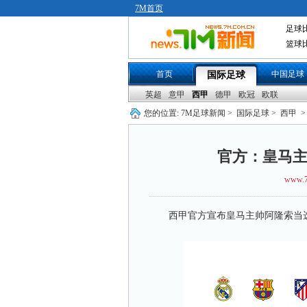
7M首页
足球
篮球
首页
中国足球
国际足球
英超
意甲
西甲
德甲
欧冠
欧联
您的位置:
7M足球新闻
>
国际足球
>
西甲
>
官方：皇马主
www.7
西甲官方宣布皇马主帅阿隆索当选