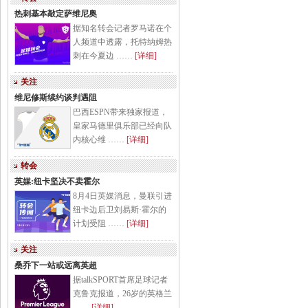
热刺基本敲定萨维尼奥
据知名转会记者罗马诺在个
人频道中透露，托特纳姆热
刺在今夏边 ……
[详细]
关注
维尼修斯续约谈判遇阻
巴西ESPN带来独家报道，
皇家马德里俱乐部已经向队
内核心维 ……
[详细]
转会
英媒:纽卡坚决不卖霍尔
8月4日英媒消息，曼联引进
纽卡边后卫刘易斯·霍尔的
计划受阻 ……
[详细]
关注
桑乔下一站或远离英超
据talkSPORT首席足球记者
克鲁克报道，26岁的英格兰
……
[详细]