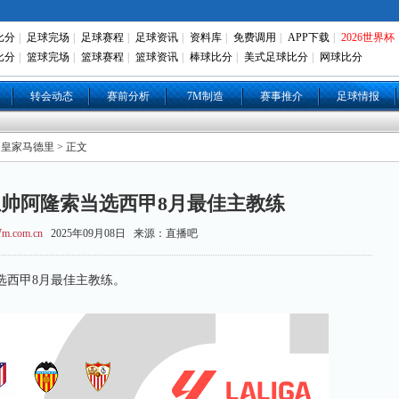
比分
|
足球完场
|
足球赛程
|
足球资讯
|
资料库
|
免费调用
|
APP下载
|
2026世界杯
比分
|
篮球完场
|
篮球赛程
|
篮球资讯
|
棒球比分
|
美式足球比分
|
网球比分
转会动态
赛前分析
7M制造
赛事推介
足球情报
 皇家马德里 > 正文
帅阿隆索当选西甲8月最佳主教练
m.com.cn
2025年09月08日 来源：直播吧
西甲8月最佳主教练。