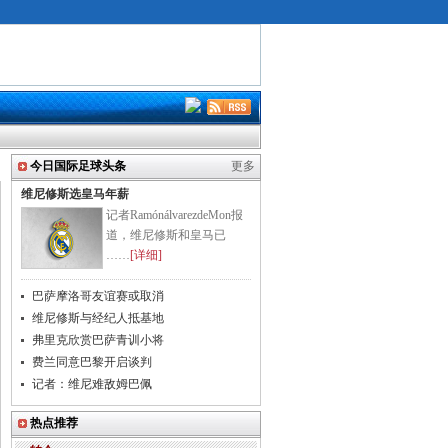
今日国际足球头条
更多
维尼修斯选皇马年薪
记者RamónálvarezdeMon报
道，维尼修斯和皇马已
……
[详细]
巴萨摩洛哥友谊赛或取消
维尼修斯与经纪人抵基地
弗里克欣赏巴萨青训小将
费兰同意巴黎开启谈判
记者：维尼难敌姆巴佩
热点推荐