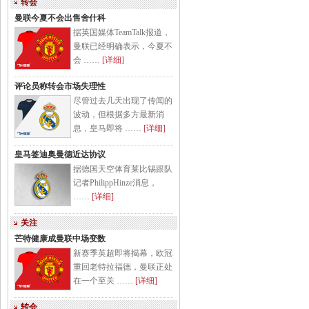
转会
曼联今夏不会出售舍什科
据英国媒体TeamTalk报道，
曼联已经明确表示，今夏不
会 ……
[详细]
评论员称转会市场失理性
尽管过去几天出现了传闻的
波动，但根据多方最新消
息，皇马即将 ……
[详细]
皇马签迪奥曼德近达协议
据德国天空体育莱比锡跟队
记者PhilippHinze消息，
……
[详细]
关注
芒特健康成曼联中场变数
新赛季英超即将揭幕，欧冠
重回老特拉福德，曼联正处
在一个至关 ……
[详细]
转会