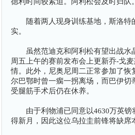
德利时间较紧迫。阿利松会及时归队。
随着两人现身训练基地，斯洛特的
实。
虽然范迪克和阿利松有望出战水晶
周五上午的赛前发布会上更新乔-戈
情。此外，尼奥尼周二正常参加了恢
尔巴鄂时曾一瘸一拐离场，而巴伊切
受腿筋手术后仍在休养。
由于利物浦已同意以4630万英镑
得新月，因此这位乌拉圭前锋将缺席