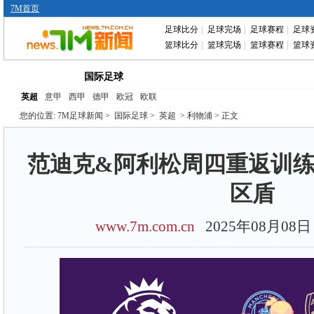
7M首页
足球比分
|
足球完场
|
足球赛程
|
足球
篮球比分
|
篮球完场
|
篮球赛程
|
篮球
首页
中国足球
转会动态
赛前分析
国际足球
英超
意甲
西甲
德甲
欧冠
欧联
您的位置:
7M足球新闻
>
国际足球
>
英超
> 利物浦 > 正文
范迪克&阿利松周四重返训练
区盾
www.7m.com.cn
2025年08月0