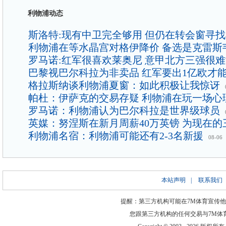
利物浦动态
斯洛特:现有中卫完全够用 但仍在转会窗寻
利物浦在等水晶宫对格伊降价 备选是克雷斯
罗马诺:红军很喜欢莱奥尼 意甲北方三强很
巴黎视巴尔科拉为非卖品 红军要出1亿欧才
格拉斯纳谈利物浦夏窗：如此积极让我惊讶
帕杜：伊萨克的交易存疑 利物浦在玩一场心
罗马诺：利物浦认为巴尔科拉是世界级球员
英媒：努涅斯在新月周薪40万英镑 为现在的
利物浦名宿：利物浦可能还有2-3名新援
08-06
本站声明
|
联系我们
提醒：第三方机构可能在7M体育宣传
您跟第三方机构的任何交易与7M体