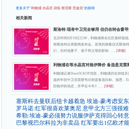
更多关于"
利物浦
水晶宫
训练
努涅斯
范迪克
"的新闻
相关新闻
斯洛特:现有中卫完全够用 但仍在转会窗
北京时间8月10日22:00，利物浦将在社区盾杯
帅斯洛特出席新闻发布会。若塔的致敬仪式斯洛特
们，但对他妻子、孩子和父母的影响 ……
[详细]
利物浦在等水晶宫对格伊降价 备选是克雷
利物浦记者DaveOCKOP消息，利物浦仍在持续
兹的年轻中卫克雷斯韦尔则是备选目标。据悉，Dav
踪格伊的动态，并早在今年3 ……
[详细]
塞斯科去曼联后纽卡越着急 埃迪-豪考虑安
罗马诺:红军很喜欢莱奥尼 意甲北方三强很
希勒:埃迪-豪必须努力说服伊萨克得回心转
巴黎视巴尔科拉为非卖品 红军要出1亿欧才