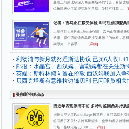
曼联正与莱比锡深入商谈塞斯科的转会，希望达
俱乐部表达了加盟曼联的意愿。曼联不打算 ……
[
记者：吉乌正在接受体检 即将租借加盟桑
天空体育记者KeithDownie报道，吉乌正在接受桑德兰
透露，切尔西前锋吉乌正接受桑德兰的体检，将
期限为一个赛季， ……
[详细]
利物浦与新月就努涅斯达协议 已卖6人收1.43
邮报：水晶宫、西汉姆、富勒姆都在关注斯
英媒：斯特林倾向留在伦敦 西汉姆联加入争
贝西克塔斯有意维拉边锋贝利 已问球员相关
曼彻斯特联动态
因近年表现停滞不前 多特对签回桑乔持质
据德天空记者PatrickBerger报道称，多特高层
签回桑乔不仅让多特高层烦恼，也牵动着多特球
市场，曼联准备以1800 ……
[详细]