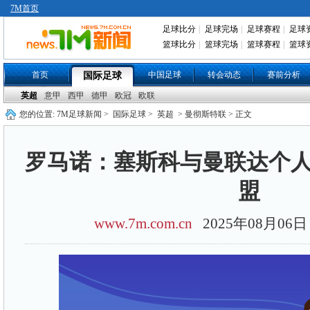
7M首页
足球比分
|
足球完场
|
足球赛程
|
足球
篮球比分
|
篮球完场
|
篮球赛程
|
篮球
首页
中国足球
转会动态
赛前分析
国际足球
英超
意甲
西甲
德甲
欧冠
欧联
您的位置:
7M足球新闻
>
国际足球
>
英超
> 曼彻斯特联 > 正文
罗马诺：塞斯科与曼联达个人
盟
www.7m.com.cn
2025年08月0