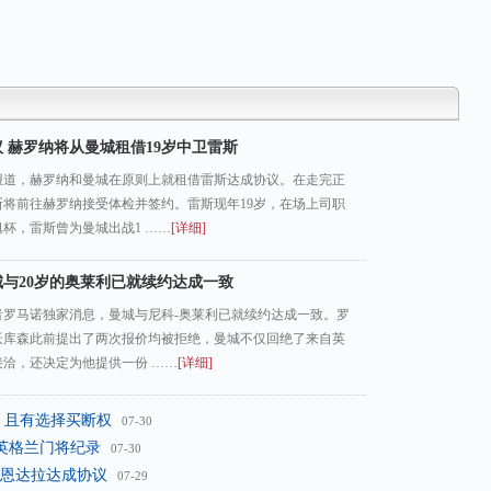
 赫罗纳将从曼城租借19岁中卫雷斯
报道，赫罗纳和曼城在原则上就租借雷斯达成协议。在走完正
斯将前往赫罗纳接受体检并签约。雷斯现年19岁，在场上司职
杯，雷斯曾为曼城出战1 ……
[详细]
与20岁的奥莱利已就续约达成一致
者罗马诺独家消息，曼城与尼科-奥莱利已就续约达成一致。罗
沃库森此前提出了两次报价均被拒绝，曼城不仅回绝了来自英
洽，还决定为他提供一份 ……
[详细]
 且有选择买断权
07-30
创英格兰门将纪录
07-30
锋恩达拉达成协议
07-29