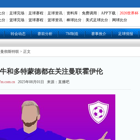
比分
|
足球完场
|
足球赛程
|
足球资讯
|
资料库
|
免费调用
|
APP下载
|
2026世界杯
比分
|
篮球完场
|
篮球赛程
|
篮球资讯
|
棒球比分
|
美式足球比分
|
网球比分
转会动态
赛前分析
7M制造
赛事推介
足球情报
 曼彻斯特联 > 正文
红牛和多特蒙德都在关注曼联霍伊伦
m.com.cn
2025年08月01日 来源：直播吧