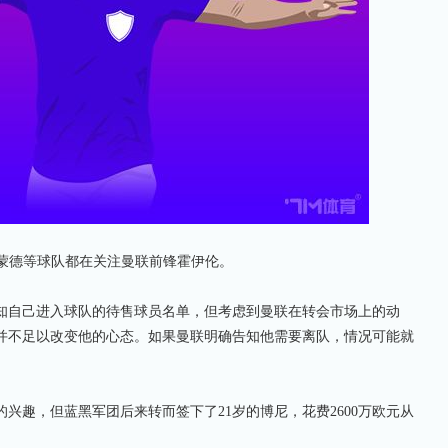
、多特蒙德等球队都在关注曼联前锋霍伊伦。
自己进入球队的待售球员名单，但考虑到曼联在转会市场上的动
并不足以改变他的心态。如果曼联明确告知他需要离队，情况可能就
趣，但蓝黑军团后来转而签下了21岁的博尼，花费2600万欧元从