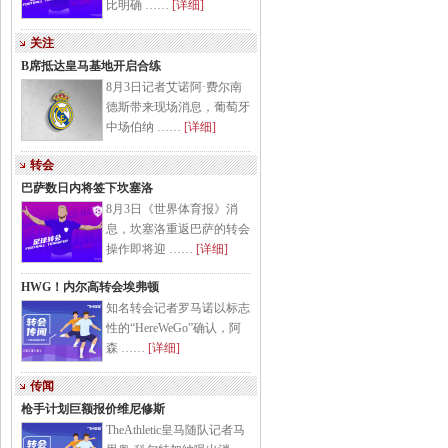
比明确 ……
[详细]
关注
B席抵达皇马基地开启合练
8月3日记者艾诺阿·费尔南
德斯带来现场消息，葡萄牙
中场伯纳 ……
[详细]
转会
巴萨数日内将签下坎塞洛
8月3日《世界体育报》消
息，坎塞洛重返巴萨的转会
操作即将迎 ……
[详细]
HWG！内尔高转会埃弗顿
知名转会记者罗马诺以标志
性的“HereWeGo”确认，阿
森 ……
[详细]
传闻
枪手计划巨额报价维尼修斯
TheAthletic皇马随队记者马