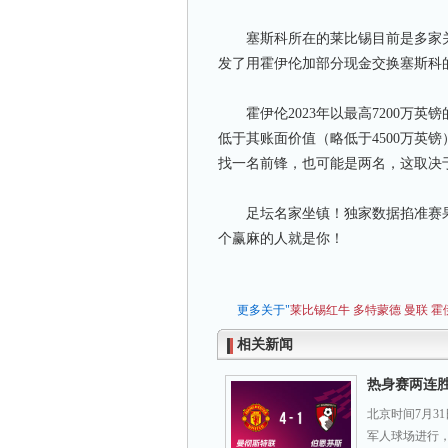
塞斯科所在的莱比锡目前是多家关
发了用霍伊伦加部分现金交换塞斯科
霍伊伦2023年以最高7200万英
低于其账面价值（略低于4500万英
找一名前锋，也可能是两名，这取决
足坛名家坐镇！独家数据掐准赛果，
个赢麻的人就是你！
更多关于"
莱比锡红牛
多特蒙德
曼联
霍
相关新闻
热身赛两连胜
北京时间7月3
军人球场进行