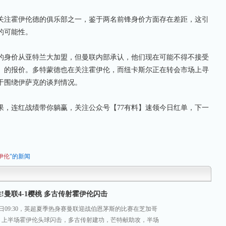
注霍伊伦德的俱乐部之一，鉴于两名前锋身价方面存在差距，这引
的可能性。
镑的身价从亚特兰大加盟，但曼联内部承认，他们现在可能不得不接受
镑）的报价。多特蒙德也在关注霍伊伦，而纽卡斯尔正在转会市场上寻
于围绕伊萨克的谈判情况。
连红战绩带你躺赢，关注公众号【77有料】速领今日红单，下一
伊伦
"的新闻
!曼联4-1樱桃 多古传射霍伊伦闪击
1日09:30，英超夏季热身赛曼联迎战伯恩茅斯的比赛在芝加哥
，上半场霍伊伦头球闪击，多古传射建功，芒特献助攻，半场