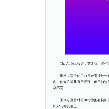
The Athletic报道，莱比锡
据悉，霍伊伦目前并未直接被告知
向，他或许对此有所怀疑，但目前这
会不同。
国米今夏曾对霍伊伦德抱有切实的兴
帕尔马将其引进。