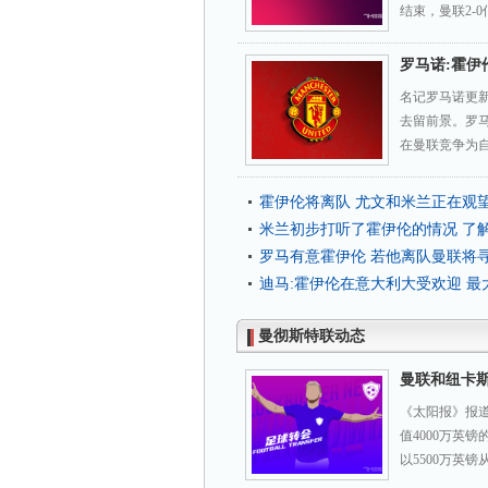
结束，曼联2-
罗马诺:霍伊
名记罗马诺更
去留前景。罗
在曼联竞争为
霍伊伦将离队 尤文和米兰正在观
米兰初步打听了霍伊伦的情况 了
罗马有意霍伊伦 若他离队曼联将寻
迪马:霍伊伦在意大利大受欢迎 
曼彻斯特联动态
曼联和纽卡
《太阳报》报
值4000万英
以5500万英