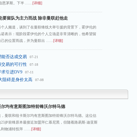
0伯恩茅斯。下半 ……
[详细]
伦要留队为主力而战 除非曼联赶他走
新个人频道，谈到了在曼联锋线大举引援的背景下，霍伊伦的
马诺表示：现阶段霍伊伦的个人立场是非常清晰的，他希望留
自己的位置而战，并为曼联出 ……
[详细]
望能否达成交易
07-21
解交易的可行性
07-18
求引进DV9
07-11
最大阻碍是身价太高
07-08
斯尔均有意斯图加特前锋沃尔特马德
道，曼联和纽卡斯尔均有意斯图加特前锋沃尔特马德。这位估
镑的23岁前锋原本最接近加盟拜仁慕尼黑，但随着路易斯-迪亚斯
镑从利物浦转投拜 ……
[详细]