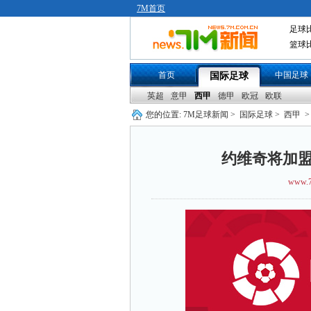
7M首页
足球
篮球
首页
中国足球
国际足球
英超
意甲
西甲
德甲
欧冠
欧联
您的位置:
7M足球新闻
>
国际足球
>
西甲
>
约维奇将加盟
www.7