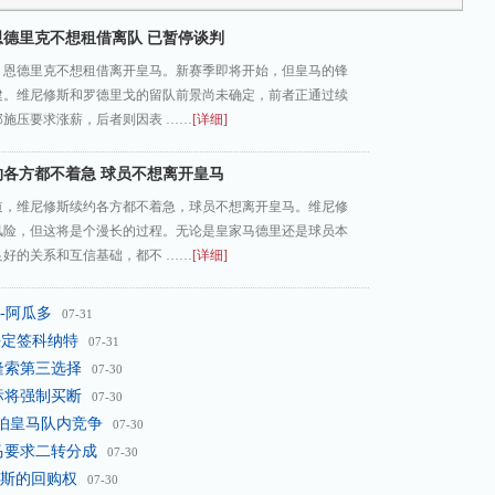
恩德里克不想租借离队 已暂停谈判
，恩德里克不想租借离开皇马。新赛季即将开始，但皇马的锋
建。维尼修斯和罗德里戈的留队前景尚未确定，前者正通过续
部施压要求涨薪，后者则因表 ……
[详细]
约各方都不着急 球员不想离开皇马
道，维尼修斯续约各方都不着急，球员不想离开皇马。维尼修
风险，但这将是个漫长的过程。无论是皇家马德里还是球员本
良好的关系和互信基础，都不 ……
[详细]
-阿瓜多
07-31
决定签科纳特
07-31
隆索第三选择
07-30
标将强制买断
07-30
惧怕皇马队内竞争
07-30
马要求二转分成
07-30
斯的回购权
07-30