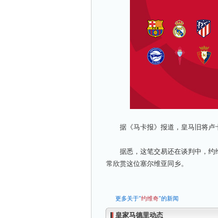
据《马卡报》报道，皇马旧将卢卡
据悉，这笔交易还在谈判中，约维
常欣赏这位塞尔维亚同乡。
更多关于"
约维奇
"的新闻
皇家马德里动态