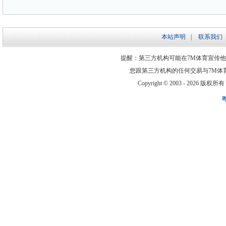
本站声明
|
联系我们
提醒：第三方机构可能在7M体育宣传
您跟第三方机构的任何交易与7M体
Copyright © 2003 -
2026 版权所有 ww
粤