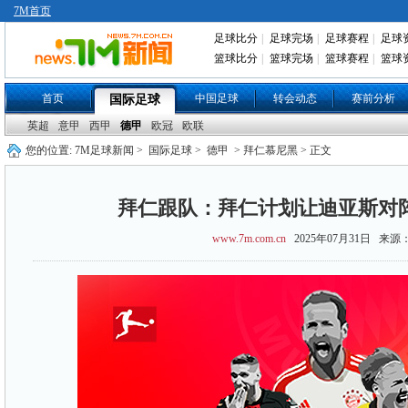
7M首页
足球比分
|
足球完场
|
足球赛程
|
足球
篮球比分
|
篮球完场
|
篮球赛程
|
篮球
首页
中国足球
转会动态
赛前分析
国际足球
英超
意甲
西甲
德甲
欧冠
欧联
您的位置:
7M足球新闻
>
国际足球
>
德甲
> 拜仁慕尼黑 > 正文
拜仁跟队：拜仁计划让迪亚斯对
www.7m.com.cn
2025年07月31日 来