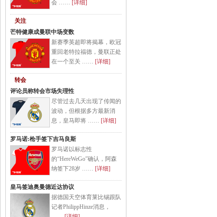
会 ……
[详细]
关注
芒特健康成曼联中场变数
新赛季英超即将揭幕，欧冠
重回老特拉福德，曼联正处
在一个至关 ……
[详细]
转会
评论员称转会市场失理性
尽管过去几天出现了传闻的
波动，但根据多方最新消
息，皇马即将 ……
[详细]
罗马诺:枪手签下吉马良斯
罗马诺以标志性
的“HereWeGo”确认，阿森
纳签下28岁 ……
[详细]
皇马签迪奥曼德近达协议
据德国天空体育莱比锡跟队
记者PhilippHinze消息，
……
[详细]