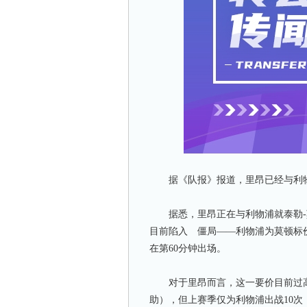
据《队报》报道，里昂已经与利物
据悉，里昂正在与利物浦就泰勒-
目前陷入 僵局——利物浦为莫顿标价
在第60分钟出场。
对于里昂而言，这一要价目前过高。莫
助），但上赛季仅为利物浦出战10次