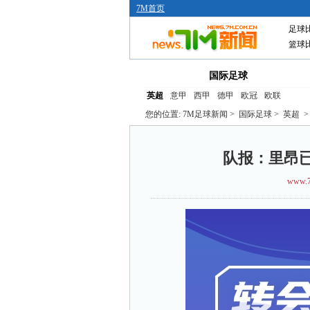
7M首页
足球
篮球
首页
中国足球
国际足球
英超
意甲
西甲
德甲
欧冠
欧联
您的位置:
7M足球新闻
>
国际足球
>
英超
>
队报：里昂
www.7