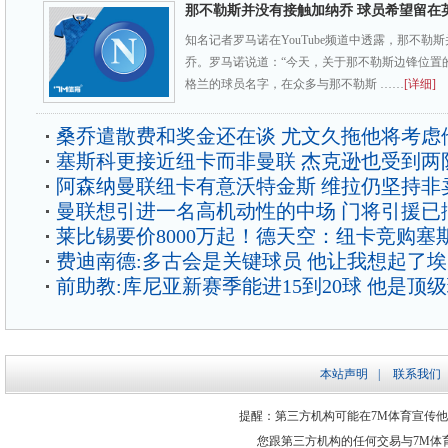
那不勒斯并没有接触加纳乔 球员希望留在
知名记者罗马诺在YouTube频道中透露，那不勒
乔。罗马诺说道：“今天，关于那不勒斯边锋位置
格兰的球员名字，在众多与那不勒斯 ……
[详细]
桑乔遣散费和奖金还在谈 尤文久拖他将考虑
塞斯科更接近纽卡而非曼联 杰克逊也受到两
阿森纳曼联纽卡有意沃特金斯 维拉仍坚持非
曼联想引进一名高机动性的中场 门将引援已
莱比锡要价8000万起！德天空：纽卡竞购塞
费迪南德:多古会是关键球员 他让我想起了
前助教:库尼亚新赛季能进15到20球 他是顶
本站声明
|
联系我们
提醒：第三方机构可能在7M体育宣传
您跟第三方机构的任何交易与7M体