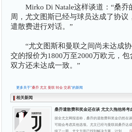
Mirko Di Natale这样谈道：“
周，尤文图斯已经与球员达成了协议
遣散费进行对话。”
“尤文图斯和曼联之间尚未达成协
交的报价为1800万至2000万欧元
双方还未达成一致。”
更多关于"
桑乔
尤文
曼联
转会
交易
"的新闻
相关新闻
桑乔遣散费和奖金还在谈 尤文久拖他将考
据全尤文网报道称，桑乔的遣散费和奖金仍然在
可能会考虑其他选项。尤文已经与曼联就桑乔达
续了一周。尤文方面已找到解决方案，计划 ……
[