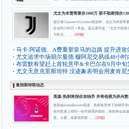
尤文为米雷蒂要价2000万 那不勒斯报价13
据记者GianmarcoGiordano报道称，尤文为米雷
价达到1300万＋奖金。该记者写道：“尤文方面表示
万欧元。 ……
[详细]
马卡:阿诺德、A费重塑皇马的边路 提升进攻
尤文追求中场胡尔曼德 穆阿尼交易或48小时
布雷默有望赶上首轮意甲&卡巴尔在9月中旬
尤文无意克里斯坦特 没迹象表明会用麦肯尼
曼彻斯特联动态
英媒:热刺将报价加纳乔 并将他视为孙兴
据英媒footballinsider报道，热刺有意签下加
孙兴慜身上得到一份可接受的报价，热刺将会加
慜。今夏，多家美职联 ……
[详细]