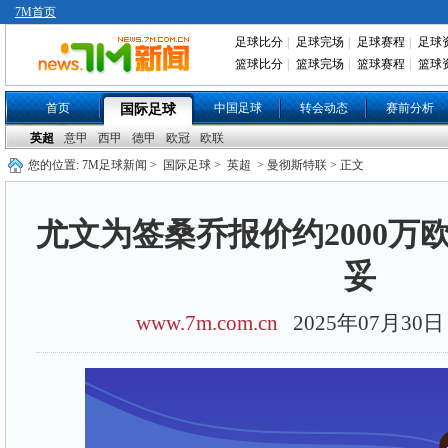
7M首页
足球比分
|
足球完场
|
足球赛程
|
足球
篮球比分
|
篮球完场
|
篮球赛程
|
篮球
首页
中国足球
转会动态
赛前分析
国际足球
英超
意甲
西甲
德甲
欧冠
欧联
您的位置:
7M足球新闻
>
国际足球
>
英超
> 曼彻斯特联 > 正文
尤文为签桑乔报价约2000万
妥
www.7m.com.cn
2025年07月3