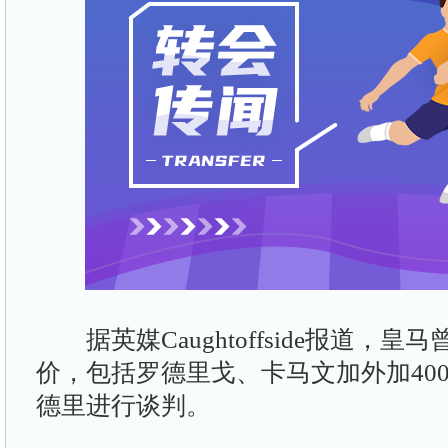
据英媒Caughtoffside报道，
价，包括罗德里戈、卡马文加外加40
德里进行谈判。