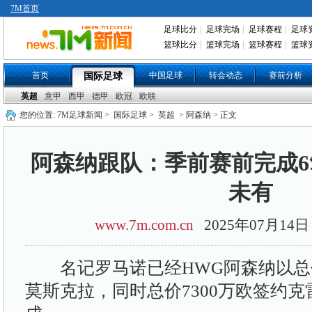
7M首页
足球比分
|
足球完场
|
足球赛程
|
足球
篮球比分
|
篮球完场
|
篮球赛程
|
篮球
首页
中国足球
转会动态
赛前分析
国际足球
英超
意甲
西甲
德甲
欧冠
欧联
您的位置:
7M足球新闻
>
国际足球
>
英超
> 阿森纳 > 正文
阿森纳跟队：季前赛前完成6笔
未有
www.7m.com.cn
2025年07月1
名记罗马诺已经HWG阿森纳以总价
莫斯克拉，同时总价7300万欧签约