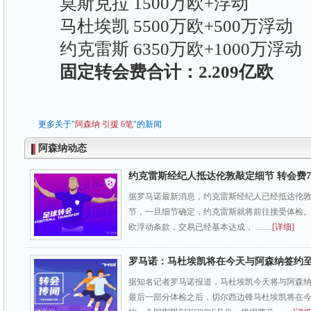
莫斯克拉 1500万欧+浮动
马杜埃凯 5500万欧+500万浮动
约克雷斯 6350万欧+1000万浮动
固定转会费合计：2.209亿欧
更多关于"
阿森纳
引援
6笔
"的新闻
阿森纳动态
约克雷斯经纪人抵达伦敦敲定细节 转会费73
据罗马诺最新消息，约克雷斯经纪人已经抵达伦
节，一旦细节确定，约克雷斯就将前往接受体检。转会
欧浮动条款，交易已经基本达成， ……
[详细]
罗马诺：马杜埃凯将在今天与阿森纳签约至2
据知名记者罗马诺报道，马杜埃凯今天将与阿森
最后一部分体检之后，切尔西边锋马杜埃凯将在