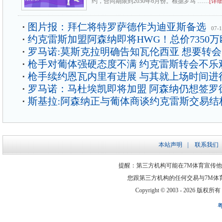
约，合同期限到2030年6月份。根据罗马 ……
[详细
图片报：拜仁将特罗萨德作为迪亚斯备选
07-
约克雷斯加盟阿森纳即将HWG！总价7350万
罗马诺:莫斯克拉明确告知瓦伦西亚 想要转
枪手对葡体强硬态度不满 约克雷斯转会不乐
枪手续约恩瓦内里有进展 与其就上场时间进
罗马诺：马杜埃凯即将加盟 阿森纳仍想签罗
斯基拉:阿森纳正与葡体商谈约克雷斯交易结
本站声明
|
联系我们
提醒：第三方机构可能在7M体育宣传
您跟第三方机构的任何交易与7M体
Copyright © 2003 -
2026 版权所有 ww
粤