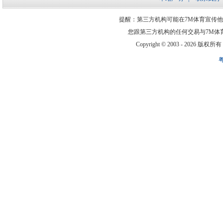
提醒：第三方机构可能在7M体育宣传
您跟第三方机构的任何交易与7M体
Copyright © 2003 -
2026 版权所有 ww
粤