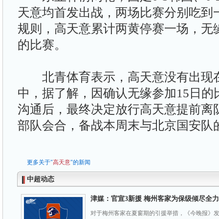
天意均首发出战，两场比赛分别吃到
规则，高天意累计两黄停赛一场，无
的比赛。
北青体育表示，高天意没有出现在
中，据了解，因确认无缘参加15日的
沟通后，最终决定放行高天意提前离
部队会合，备战本周末与北京国安队
更多关于"
高天意
"的新闻
中超动态
津媒：官宣3新援 梅州客家为保级倾尽全力
对于梅州客家在夏窗期的引援举措，《今晚报》