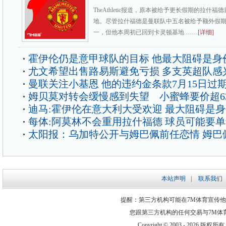
TheAthletic报道，原本被给予更长假期的拉什
地。尽管拉什福德是曼联队中五名被给予额外假
一，但他本周初已回到卡灵顿基地 ……
[详细]
霍伊伦仍是意甲球队的目标 他最大阻碍是身
尤文希望出售路易斯避免亏损 多支英超队感
曼联关注小基恩 他的违约金条款7月15日过
姆贝莫对转会缓慢感到失望 小蜜蜂要价超63
迪马:霍伊伦在意大利大受欢迎 最大阻碍是
每体:阿莫林不会重用拉什福德 球员可能要
太阳报：乌加特公开与姆巴佩前任恋情 姆巴
本站声明
|
联系我们
提醒：第三方机构可能在7M体育宣传
您跟第三方机构的任何交易与7M体
Copyright © 2003 -
2026 版权所有 ww