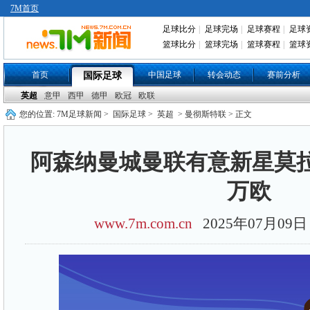
7M首页
足球比分
|
足球完场
|
足球赛程
|
足球
篮球比分
|
篮球完场
|
篮球赛程
|
篮球
首页
中国足球
转会动态
赛前分析
国际足球
英超
意甲
西甲
德甲
欧冠
欧联
您的位置:
7M足球新闻
>
国际足球
>
英超
> 曼彻斯特联 > 正文
阿森纳曼城曼联有意新星莫拉
万欧
www.7m.com.cn
2025年07月0