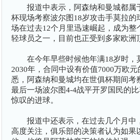
报道中表示，阿森纳和曼城都属于
杯现场考察波尔图18岁攻击手莫拉的
场在过去12个月里迅速崛起，成为整
轻球员之一，目前也正受到多家欧洲
在今年早些时候他年满18岁时，
2030年，合同中设有价值7000万欧
悉，阿森纳和曼城均在世俱杯期间考
最后一场波尔图4-4战平开罗国民的
惊叹的进球。
报道中还表示，在过去几个月中，
高度关注，俱乐部的决策者认为如果