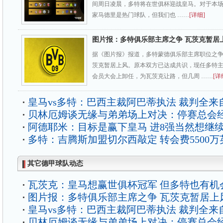
间周日凌晨，多特将在世俱杯迎战皇马。对于本场
家马德里是热门球队，但我们也 ……
[详细]
图片报：多特俱乐部主席之争 瓦茨克暂居
据《图片报》报道，多特蒙德俱乐部主席职位之争
茨克暂居上风。原本双方已达成共识，现任多特
会员大会上卸任，为瓦茨克让路，但几周 ……
[详
皇马vs多特：巴西主裁阿巴蒂执法 裁判全来
贝林厄姆谈无缘与弟弟场上对决：停赛总会
阿德耶米：目标是赢下皇马 进8强当然想继
多特：吉腾斯加盟切尔西敲定 转会费5500万
其它德甲球队动态
瓦茨克：皇马想赢世俱杯冠军 但多特也有机
图片报：多特俱乐部主席之争 瓦茨克暂居上
皇马vs多特：巴西主裁阿巴蒂执法 裁判全来
贝林厄姆谈无缘与弟弟场上对决：停赛总会