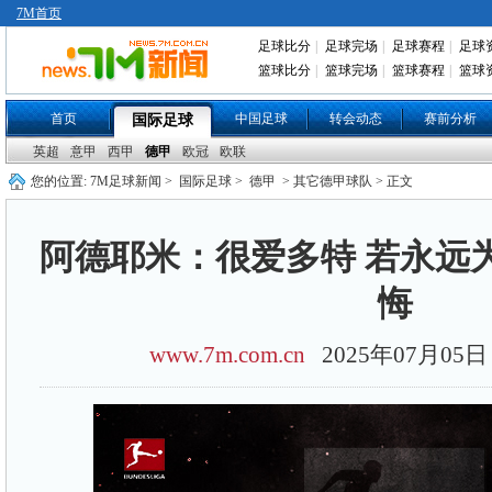
7M首页
足球比分
|
足球完场
|
足球赛程
|
足球
篮球比分
|
篮球完场
|
篮球赛程
|
篮球
首页
中国足球
转会动态
赛前分析
国际足球
英超
意甲
西甲
德甲
欧冠
欧联
您的位置:
7M足球新闻
>
国际足球
>
德甲
> 其它德甲球队 > 正文
阿德耶米：很爱多特 若永远
悔
www.7m.com.cn
2025年07月0