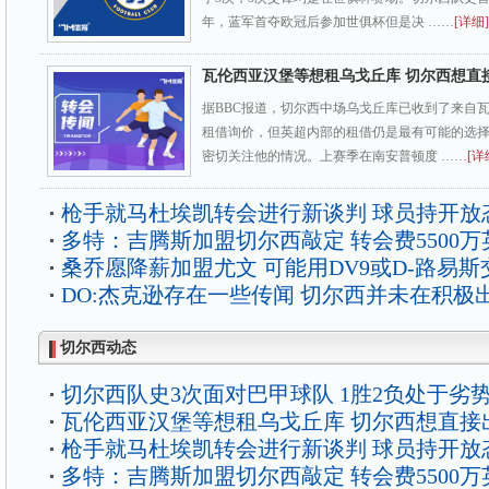
年，蓝军首夺欧冠后参加世俱杯但是决 ……
[详细]
瓦伦西亚汉堡等想租乌戈丘库 切尔西想直
据BBC报道，切尔西中场乌戈丘库已收到了来自
租借询价，但英超内部的租借仍是最有可能的选
密切关注他的情况。上赛季在南安普顿度 ……
[详
枪手就马杜埃凯转会进行新谈判 球员持开放
多特：吉腾斯加盟切尔西敲定 转会费5500万
桑乔愿降薪加盟尤文 可能用DV9或D-路易斯
DO:杰克逊存在一些传闻 切尔西并未在积极
切尔西动态
切尔西队史3次面对巴甲球队 1胜2负处于劣
瓦伦西亚汉堡等想租乌戈丘库 切尔西想直接
枪手就马杜埃凯转会进行新谈判 球员持开放
多特：吉腾斯加盟切尔西敲定 转会费5500万