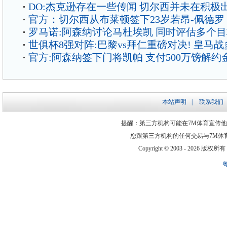
DO:杰克逊存在一些传闻 切尔西并未在积极
官方：切尔西从布莱顿签下23岁若昂-佩德罗
罗马诺:阿森纳讨论马杜埃凯 同时评估多个
世俱杯8强对阵:巴黎vs拜仁重磅对决! 皇马战
官方:阿森纳签下门将凯帕 支付500万镑解约
本站声明
|
联系我们
提醒：第三方机构可能在7M体育宣传
您跟第三方机构的任何交易与7M体
Copyright © 2003 -
2026 版权所有 ww
粤