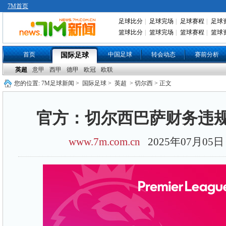
7M首页
足球比分
|
足球完场
|
足球赛程
|
足球
篮球比分
|
篮球完场
|
篮球赛程
|
篮球
首页
中国足球
转会动态
赛前分析
国际足球
英超
意甲
西甲
德甲
欧冠
欧联
您的位置:
7M足球新闻
>
国际足球
>
英超
> 切尔西 > 正文
官方：切尔西巴萨财务违
www.7m.com.cn
2025年07月0