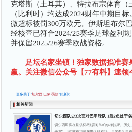
克塔斯（土耳其）、特拉布宗体育（
（比利时）均达成2024财年中期目
微超标被罚300万欧元。伊斯坦布尔
经核查已符合2024/25赛季足球盈
并保留2025/26赛季欧战资格。
足坛名家坐镇！独家数据掐准赛
赢。关注微信公众号【77有料】速
更多关于"
切尔西
巴萨
罚款
"的新闻
相关新闻
切尔西队史3次面对巴甲球队 1胜2负处于
切尔西即将在世俱杯8强赛对阵帕尔梅拉斯。历史
手3次，3次交锋均是在世俱杯赛场。切尔西队史首