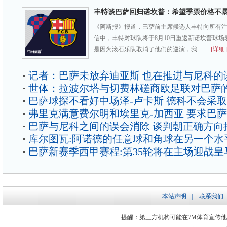
丰特谈巴萨回归诺坎普：希望季票价格不
《阿斯报》报道，巴萨前主席候选人丰特向所有
信中，丰特对球队将于8月10日重返新诺坎普球场
是因为滚石乐队取消了他们的巡演，我 ……
[详细]
记者：巴萨未放弃迪亚斯 也在推进与尼科的
世体：拉波尔塔与切费林磋商欧足联对巴萨
巴萨球探不看好中场泽-卢卡斯 德科不会采
弗里克满意费尔明和埃里克-加西亚 要求巴
巴萨与尼科之间的误会消除 谈判朝正确方向
库尔图瓦:阿诺德的任意球和角球在另一个水
巴萨新赛季西甲赛程:第35轮将在主场迎战皇
本站声明
|
联系我们
提醒：第三方机构可能在7M体育宣传