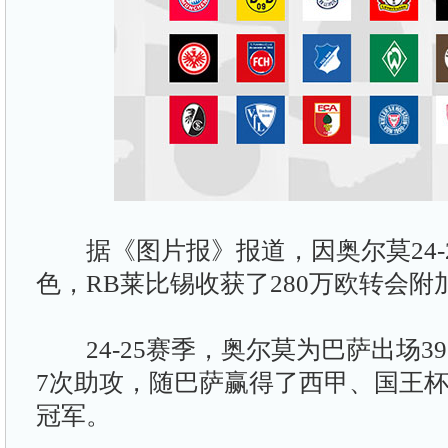
据《图片报》报道，因奥尔莫24-
色，RB莱比锡收获了280万欧转会附
24-25赛季，奥尔莫为巴萨出场39
7次助攻，随巴萨赢得了西甲、国王
冠军。