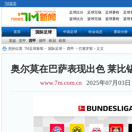
7M首页
足球比分
|
足球完场
|
足球赛程
|
足球
篮球比分
|
篮球完场
|
篮球赛程
|
篮球
首页
中国足球
转会动态
赛前分析
国际足球
英超
意甲
西甲
德甲
欧冠
欧联
您的位置:
7M足球新闻
>
国际足球
>
西甲
> 巴塞罗那 > 正文
奥尔莫在巴萨表现出色 莱比
www.7m.com.cn
2025年07月0