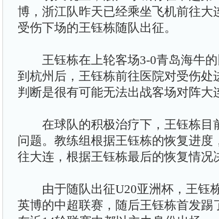
博，浙江队昨天已经乘坐飞机前往大
受伤下场的王钰栋随队出征。
王钰栋在上轮客场3-0青岛海牛的
到杭州后，王钰栋前往医院对受伤处
判断是很有可能无法出战客场对阵大
在球队的积极治疗下，王钰栋目前
问题。教练组根据王钰栋的恢复进度
往大连，根据王钰栋最后的恢复情况
由于随队出征U20亚洲杯，王钰
英博的中超联赛，随后王钰栋首发踢了