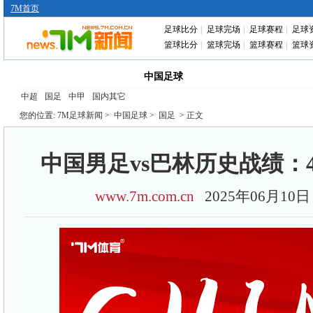
7M首页
足球比分
|
足球完场
|
足球赛程
|
足球
篮球比分
|
篮球完场
|
篮球赛程
|
篮球
首页
国际足球
转会动态
赛前分析
中国足球
中超
国足
中甲
国内其它
您的位置:
7M足球新闻
>
中国足球
>
国足
> 正文
中国男足vs巴林历史战绩：
www.7m.com.cn
2025年06月1