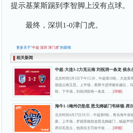
提示基莱斯踢到李智脚上没有点球。
最终，深圳1-0津门虎。
更多关于"
中超
深圳
津门虎
"的新闻
相关新闻
中超-大连3-2力克云南 刘祝润一条龙 侯永
北京时间5月1日下午15:30，中超第10轮，大连
迎战云南玉昆。上半场，奥斯卡进球被吹越位，
斩。下半场，刘祝润惊艳一条龙 ……
[详细]
海牛1-1梅州仍垫底 恩戈姆破门韦林顿-席
北京时间4月27日19:35，中超第9轮，青岛海牛
家。上半场，罗德里格助攻恩戈姆破门，杨超声空
席尔瓦造点，他亲自主罚命中扳 ……
[详细]