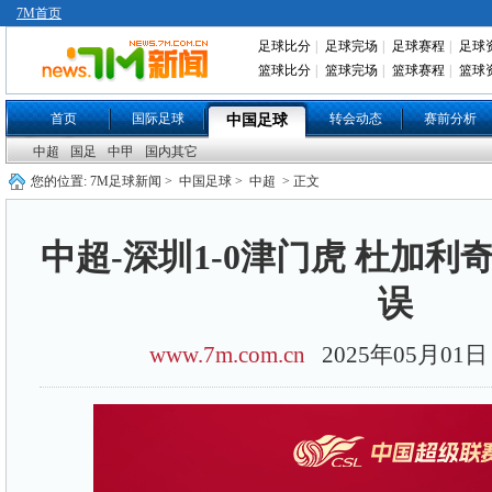
7M首页
足球比分
|
足球完场
|
足球赛程
|
足球
篮球比分
|
篮球完场
|
篮球赛程
|
篮球
首页
国际足球
转会动态
赛前分析
中国足球
中超
国足
中甲
国内其它
您的位置:
7M足球新闻
>
中国足球
>
中超
> 正文
中超-深圳1-0津门虎 杜加利
误
www.7m.com.cn
2025年05月0