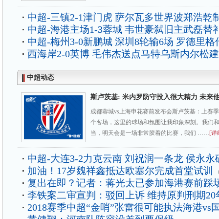
中超-三镇2-1津门虎 萨尔瓦多世界波郑浩乾
中超-海港主场1-3蓉城 韦世豪弑旧主武磊替
中超-梅州3-0新鹏城 深圳8轮输6场 罗德里格
西海岸2-0英博 毛伟杰送点马特乌斯内尔松
中超动态
斯卢茨基: 米内罗防守投入很大精力 未来
成都蓉城vs上海申花赛前发布会斯卢茨基：上赛
个客场，这里的球场和氛围让我印象深刻。我们
当，明天会是一场非常胶着的比赛，我们 ……
[详
中超-大连3-2力克云南 刘祝润一条龙 侯永永
加油！17岁魏祥鑫抵达欧塞尔完成首堂试训
复出在即？记者：蒋光太已参加海港赛前踩
李铁案二审宣判：驳回上诉 维持原判刑期20
2018赛季中超“金哨”张雷很可能执法海港vs