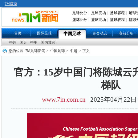
7M首页
足球比分
|
足球完场
|
足球赛程
|
足球
篮球比分
|
篮球完场
|
篮球赛程
|
篮球
首页
国际足球
转会动态
赛前分析
中国足球
中超
国足
中甲
国内其它
您的位置:
7M足球新闻
>
中国足球
>
中超
> 正文
官方：15岁中国门将陈城云升
梯队
www.7m.com.cn
2025年04月2