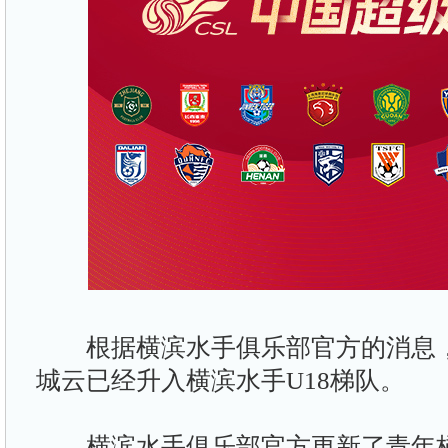
根据横滨水手俱乐部官方的消息，
城云已经升入横滨水手U18梯队。
横滨水手俱乐部官方更新了青年梯