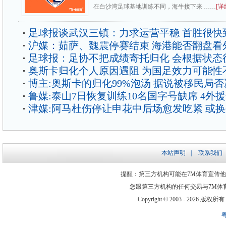
在白沙湾足球基地训练不同，海牛接下来 ……
[详
足球报谈武汉三镇：力求运营平稳 首胜很快
沪媒：茹萨、魏震停赛结束 海港能否翻盘看
足球报：足协不把成绩寄托归化 会根据状态
奥斯卡归化个人原因遇阻 为国足效力可能性
博主:奥斯卡的归化99%泡汤 据说被移民局
鲁媒:泰山7日恢复训练10名国字号缺席 4外
津媒:阿马杜伤停让申花中后场愈发吃紧 或
本站声明
|
联系我们
提醒：第三方机构可能在7M体育宣传
您跟第三方机构的任何交易与7M体
Copyright © 2003 -
2026 版权所有 ww
粤