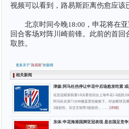
视频可以看到，路易斯距离伤愈应该
北京时间今晚18:00，申花将在亚
回合客场对阵川崎前锋。此前的首回合
取胜。
更多关于"
路易斯
"的新闻
相关新闻
津媒:阿马杜伤停让申花中后场愈发吃紧 
在亚冠精英联赛1/8决赛首回合上海申花1-0战胜
阿马杜在第71分钟膝盖受伤被换下。经诊断球员
2级损伤、后交叉韧带3级损伤， ……
[详细]
东体:申花海港国脚亚冠表现 是在国足竞