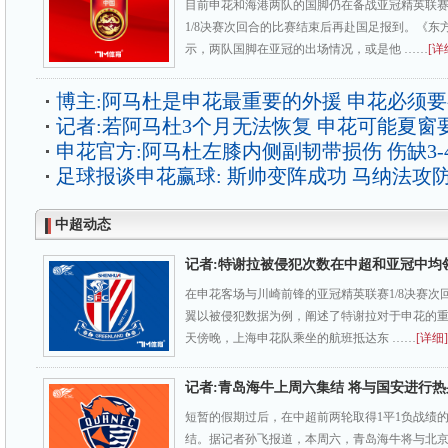
目前申花和海港两队的国脚仍在备战亚冠精英联
1/8决赛次回合的比赛结束后再赴国足报到。《东
示，两队国脚在亚冠的出场情况，或是他 ……
[详
博主:阿马杜是申花最重要的外援 申花必须
记者:若阿马杜3个月无法恢复 申花可能夏窗
申花官方:阿马杜左膝内侧副韧带损伤 伤缺3-
足球报谈申花赢球: 斯帅变阵成功 马纳法攻
中超动态
记者:特谢拉被侵犯次数在中超和亚冠中均
在申花客场与川崎前锋的亚冠精英联赛1/8决赛次
翼以被侵犯数据为例，阐述了特谢拉对于申花的
天傍晚，上海申花队乘坐的航班抵达东 ……
[详细]
记者:青岛海牛上周六集结 将与国安进行热
短暂的假期过后，在中超前两轮取得1平1负战绩
结。据记者孙飞报道，本周六，青岛海牛将与北