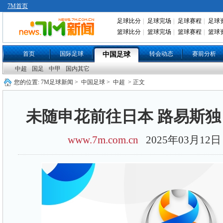
7M首页
足球比分
|
足球完场
|
足球赛程
|
足球
篮球比分
|
篮球完场
|
篮球赛程
|
篮球
首页
国际足球
转会动态
赛前分析
中国足球
中超
国足
中甲
国内其它
您的位置:
7M足球新闻
>
中国足球
>
中超
> 正文
未随申花前往日本 路易斯
www.7m.com.cn
2025年03月1