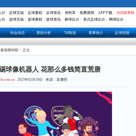
比分
|
足球完场
|
足球赛程
|
足球资讯
|
资料库
|
免费调用
|
APP下载
|
2026世界杯
比分
|
篮球完场
|
篮球赛程
|
篮球资讯
|
棒球比分
|
美式足球比分
|
网球比分
转会动态
赛前分析
7M制造
赛事推介
足球情报
 曼彻斯特联 > 正文
特踢球像机器人 花那么多钱简直荒唐
m.com.cn
2025年02月18日 来源：直播吧