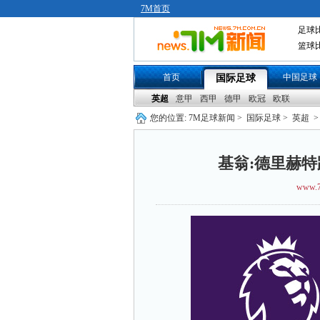
7M首页
足球
篮球
首页
中国足球
国际足球
英超
意甲
西甲
德甲
欧冠
欧联
您的位置:
7M足球新闻
>
国际足球
>
英超
>
基翁:德里赫
www.7