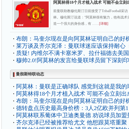
阿莫林得18个月才植入战术 可能不会立刻
前曼联助教穆伦斯汀日前接受了TribalFootbal
林。穆伦斯汀说道：“阿莫林很有魅力，他有战术
造一个强大的身份感，有 ……
[详细]
布朗：马奎尔现在是向阿莫林证明自己的好
莱万谈及齐尔克泽：曼联球迷应该保持耐心
质疑! 内维尔不满卡塞米罗、拉什福德去美
穆帅2.0!阿莫林的发言给曼联球员留下深刻
曼彻斯特联动态
阿莫林：曼联是正确球队 感觉到这就是我的
阿莫林得18个月才植入战术 可能不会立刻出
布朗：马奎尔现在是向阿莫林证明自己的好
德转盘点历史最高身价榜：3人2亿欧并列第1
阿莫林联系葡体中卫迪奥曼德 劝说球员加盟
齐尔克泽已经被推荐给尤文 他想跟莫塔重聚