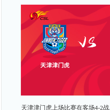
天津津门虎上场比赛在客场4-2战