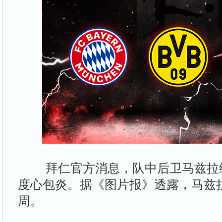
拜仁官方消息，队中后卫马兹拉维
度心包炎。据《图片报》透露，马兹拉
周。