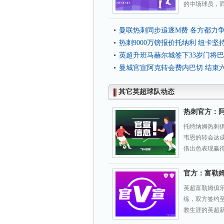
的中场球员，而
曼联热刺同步追逐M费 各方都力
热刺9000万镑报价托纳利 纽卡坚
英超升班马赫尔城签下33岁门将巴
曼城官宣阿克转会费内巴切 结束
其它英超球队动态
热刺官方：
托特纳姆热刺
韦恩的转会达
借出色表现赢得
官方：富勒
英超富勒姆俱
练，双方签约至
教生涯的英超新