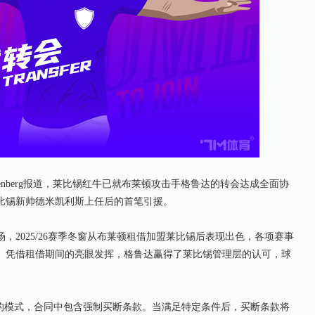
ettenberg报道，莱比锡红牛已就布莱顿攻击手格鲁达的转会达成全面协
比锡新帅德米凯利斯上任后的首笔引援。
2025/26赛季冬窗从布莱顿租借加盟莱比锡后表现出色，各项赛事
攻。凭借租借期间的亮眼发挥，格鲁达赢得了莱比锡管理层的认可，球
。
模式，合同中包含强制买断条款。当满足特定条件后，买断条款将