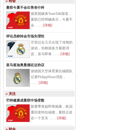
转会
曼联今夏不会出售舍什科
据英国媒体TeamTalk报道，
曼联已经明确表示，今夏不
会 ……
[详细]
评论员称转会市场失理性
尽管过去几天出现了传闻的
波动，但根据多方最新消
息，皇马即将 ……
[详细]
皇马签迪奥曼德近达协议
据德国天空体育莱比锡跟队
记者PhilippHinze消息，
……
[详细]
关注
芒特健康成曼联中场变数
新赛季英超即将揭幕，欧冠
重回老特拉福德，曼联正处
在一个至关 ……
[详细]
转会