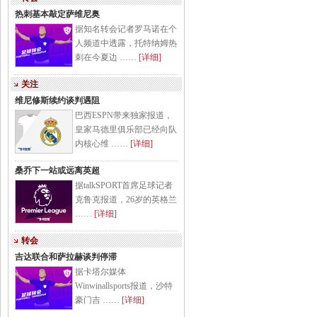
热刺基本敲定萨维尼奥
据知名转会记者罗马诺在个
人频道中透露，托特纳姆热
刺在今夏边 ……
[详细]
关注
维尼修斯续约谈判遇阻
巴西ESPN带来独家报道，
皇家马德里俱乐部已经向队
内核心维 ……
[详细]
桑乔下一站或远离英超
据talkSPORT首席足球记者
克鲁克报道，26岁的英格兰
……
[详细]
转会
吉达联合和萨拉赫谈判停滞
据卡塔尔媒体
Winwinallsports报道，沙特
豪门吉 ……
[详细]