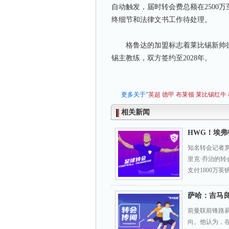
自动触发，届时转会费总额在2500
终细节和法律文书工作待处理。
格鲁达的加盟标志着莱比锡新帅德
锡主教练，双方签约至2028年。
更多关于"
英超
德甲
布莱顿
莱比锡红牛
相关新闻
HWG！埃弗
知名转会记者罗
里克·乔治的
支付1800万英
萨哈：吉马
前曼联前锋路
向。他认为，