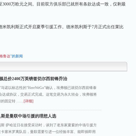
万至3000万欧元之间。目前双方俱乐部已就所有条款达成一致，仅剩最
米凯利斯正式开启夏季引援工作。德米凯利斯于7月正式出任莱比
格鲁达
"的新闻
顿总价2400万英镑签切尔西前锋乔治
马诺以标志性的“HereWeGo”确认，埃弗顿已就切尔西前锋泰
转会达成协议，交易正式完成。这笔交易为永久转会，埃弗顿将
镑的固定转 ……
[详细]
良斯是曼联中场引援的理想人选
易斯·萨哈近日在接受采访时，谈到了老东家夏窗的中场引援方
在卡塞米罗离队后，曼联需要引进一位经验丰富、能即插即用