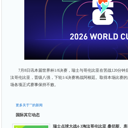
7月8日讯本届世界杯1/8决赛，瑞士与哥伦比亚在苦战120分钟
汰哥伦比亚，晋级八强，下轮1/4决赛将战阿根廷。取得本场比赛的
场各项正式赛事保持不败。
更多关于"
"的新闻
国际其它动态
瑞士点球大战4-3淘汰哥伦比亚 桑切斯、