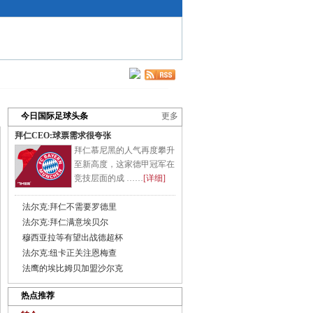
今日国际足球头条
更多
拜仁CEO:球票需求很夸张
拜仁慕尼黑的人气再度攀升
至新高度，这家德甲冠军在
竞技层面的成 ……
[详细]
法尔克:拜仁不需要罗德里
法尔克:拜仁满意埃贝尔
穆西亚拉等有望出战德超杯
法尔克:纽卡正关注恩梅查
法鹰的埃比姆贝加盟沙尔克
热点推荐