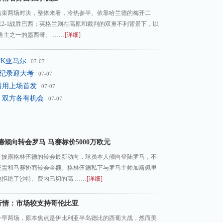
赛结束两场对决，整体来看，冷热参半。依靠哈兰德的梅开二
2-1战胜巴西；英格兰则在高原和裁判的双重不利背景下，以
东道主之一的墨西哥。 ……
[详细]
PK亚马尔
07-07
牙纪录迎大考
07-07
沿用上场首发
07-07
 双方各有机会
07-07
德倾向转会罗马 马赛标价5000万欧元
》披露格林伍德的转会最新动向，球员本人倾向登陆罗马，不
还需和马赛协商转会金额。格林伍德私下与罗马主帅加斯佩里
他拒绝了沙特、费内巴切的高 ……
[详细]
行情：市场较支持哥伦比亚
赛今早两场，原本焦点是伊比利亚半岛德比的西葡大战，然而美