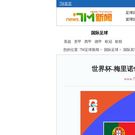
7M首页
足球
篮球
首页
中国足球
国际足球
英超
意甲
西甲
德甲
欧冠
欧联
您的位置:
7M足球新闻
>
国际足球
>
国际其
世界杯-梅里诺
www.7