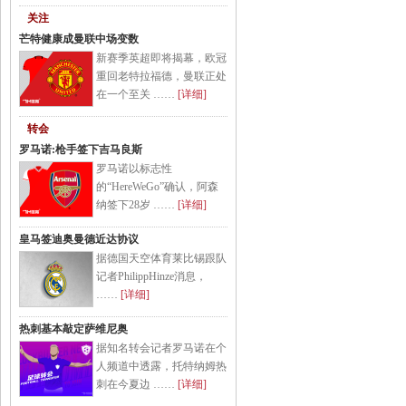
关注
芒特健康成曼联中场变数
新赛季英超即将揭幕，欧冠
重回老特拉福德，曼联正处
在一个至关 ……
[详细]
转会
罗马诺:枪手签下吉马良斯
罗马诺以标志性
的“HereWeGo”确认，阿森
纳签下28岁 ……
[详细]
皇马签迪奥曼德近达协议
据德国天空体育莱比锡跟队
记者PhilippHinze消息，
……
[详细]
热刺基本敲定萨维尼奥
据知名转会记者罗马诺在个
人频道中透露，托特纳姆热
刺在今夏边 ……
[详细]