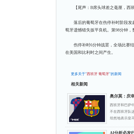
【尾声：B席头球差之毫厘，西班
落后的葡萄牙在伤停补时阶段发起疯
萄牙遗憾错失扳平良机。第98分钟
伤停补时6分钟战罢，全场比赛结束
在美国和比利时之间产生。
更多关于"
西班牙
葡萄牙
"的新闻
相关新闻
奥尔莫：庆
西班牙和巴萨
不在西班牙队
坦然地表示皇
AI分析必发