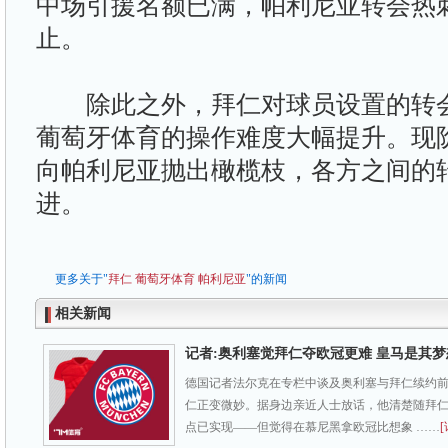
中场引援名额已满，帕利尼亚转会热
止。
除此之外，拜仁对球员设置的转会
葡萄牙体育的操作难度大幅提升。现
向帕利尼亚抛出橄榄枝，各方之间的
进。
更多关于"
拜仁
葡萄牙体育
帕利尼亚
"的新闻
相关新闻
记者:奥利塞觉拜仁夺欧冠更难 皇马是其
德国记者法尔克在专栏中谈及奥利塞与拜仁续约前
仁正变微妙。据身边亲近人士放话，他清楚随拜
点已实现——但觉得在慕尼黑拿欧冠比想象 ……
[