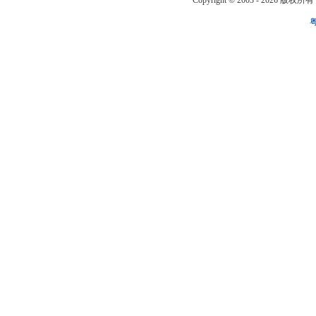
Copyright © 2003 -
2026 版权所有 ww
粤