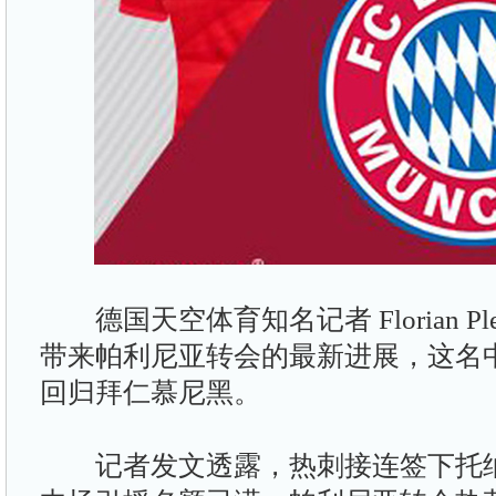
德国天空体育知名记者 Florian Plet
带来帕利尼亚转会的最新进展，这名
回归拜仁慕尼黑。
记者发文透露，热刺接连签下托纳利