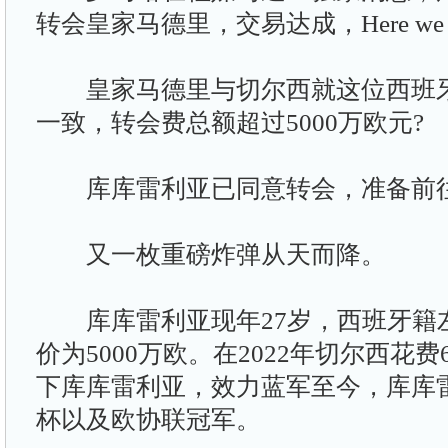
转会皇家马德里，交易达成，Here we 
皇家马德里与切尔西就这位西班牙
一致，转会费总额超过5000万欧元?
库库雷利亚已同意转会，准备前
又一枚重磅炸弹从天而降。
库库雷利亚现年27岁，西班牙籍
价为5000万欧。在2022年切尔西花费
下库库雷利亚，效力蓝军至今，库库
杯以及欧协联冠军。