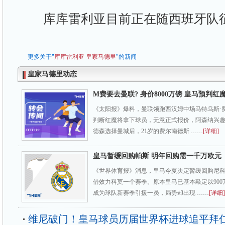
库库雷利亚目前正在随西班牙队征
更多关于"
库库雷利亚
皇家马德里
"的新闻
皇家马德里动态
M费要去曼联? 身价8000万镑 皇马预判红
《太阳报》爆料，曼联领跑西汉姆中场马特乌斯·
判断红魔将拿下球员，无意正式报价，阿森纳兴趣
德森选择曼城后，21岁的费尔南德斯 ……
[详细]
皇马暂缓回购帕斯 明年回购需一千万欧元
《世界体育报》消息，皇马今夏决定暂缓回购尼科
借效力科莫一个赛季。原本皇马已基本敲定以90
成为球队新赛季引援一员，局势却出现 ……
[详细]
维尼破门！皇马球员历届世界杯进球追平拜