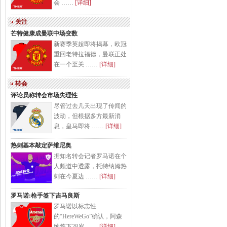
会 ……
[详细]
关注
芒特健康成曼联中场变数
新赛季英超即将揭幕，欧冠
重回老特拉福德，曼联正处
在一个至关 ……
[详细]
转会
评论员称转会市场失理性
尽管过去几天出现了传闻的
波动，但根据多方最新消
息，皇马即将 ……
[详细]
热刺基本敲定萨维尼奥
据知名转会记者罗马诺在个
人频道中透露，托特纳姆热
刺在今夏边 ……
[详细]
罗马诺:枪手签下吉马良斯
罗马诺以标志性
的“HereWeGo”确认，阿森
纳签下28岁 ……
[详细]