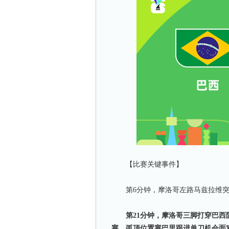
【比赛关键事件】
第6分钟，摩洛哥左路马兹拉维突
第21分钟，摩洛哥三脚打穿巴
塞，弧顶位置塞巴里跟进单刀机会面对