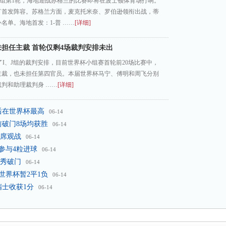
C组第1轮，海地迎战苏格兰的比赛即将在波士顿体育场打响。
了首发阵容。苏格兰方面，麦克托米奈、罗伯逊领衔出战，蒂
名单。海地首发：1-普 ……
[详细]
未担任主裁 首轮仅剩4场裁判安排未出
布了I、J组的裁判安排，目前世界杯小组赛首轮前20场比赛中，
主裁，也未担任第四官员。本届世界杯马宁、傅明和周飞分别
裁判和助理裁判身 ……
[详细]
战后在世界杯最高
06-14
前破门8场均获胜
06-14
席观战
06-14
参与4粒进球
06-14
人秀破门
06-14
世界杯暂2平1负
06-14
瑞士收获1分
06-14