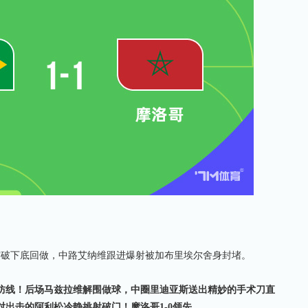
破下底回做，中路艾纳维跟进爆射被加布里埃尔舍身封堵。
西防线！后场马兹拉维解围做球，中圈里迪亚斯送出精妙的手术刀直
出击的阿利松冷静挑射破门！摩洛哥1-0领先。