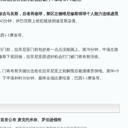
吉马良斯，后者再做球，禁区左侧维尼修斯得球个人能力连续虚晃
43分钟，伊巴涅斯上抢犯规放倒迪亚斯染黄。
1-1摩洛哥。
门前，拉菲尼亚门前包抄差一点点没能踢上。第78分钟，中场左路
修斯下底回做，拉菲尼亚跟进好机会打门被门将布努没收。
门将布努关键出击抢在拉菲尼亚之前解围后被撞痛苦倒地。第90+9
下半场补时10分钟。最终全场比赛结束，巴西1-1摩洛哥。
兰首发公布 麦克托米奈、罗伯逊领衔