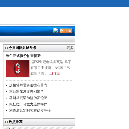
今日国际足球头条
更多
米兰正式报价帕雷德斯
据ESPN记者埃雷瓦洛·马丁
在节目中披露，AC米兰已
就博卡青 ……
[详细]
加拉塔萨雷转追德布劳内
本纳塞尔发文告别米兰
马斯坦托诺加盟佛罗伦萨
佩杜拉：马竞力追罗梅罗
利物浦认定阿劳霍优质补强
热点推荐