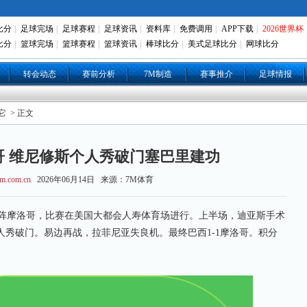
比分
|
足球完场
|
足球赛程
|
足球资讯
|
资料库
|
免费调用
|
APP下载
|
2026世界杯
比分
|
篮球完场
|
篮球赛程
|
篮球资讯
|
棒球比分
|
美式足球比分
|
网球比分
转会动态
赛前分析
7M制造
赛事推介
足球情报
它
> 正文
洛哥 维尼修斯个人秀破门塞巴里建功
m.com.cn
2026年06月14日 来源：7M体育
摩洛哥，比赛在美国大都会人寿体育场进行。上半场，迪亚斯手术
秀破门。易边再战，拉菲尼亚失良机。最终巴西1-1摩洛哥。积分
。