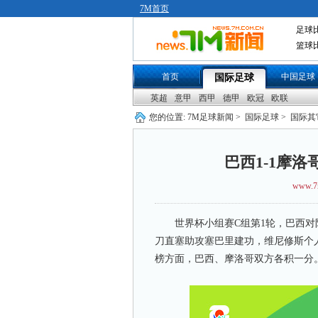
7M首页
足球
篮球
首页
中国足球
国际足球
英超
意甲
西甲
德甲
欧冠
欧联
您的位置:
7M足球新闻
>
国际足球
>
国际其
巴西1-1摩
www.7
世界杯小组赛C组第1轮，巴西对阵
刀直塞助攻塞巴里建功，维尼修斯个人
榜方面，巴西、摩洛哥双方各积一分