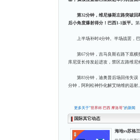
第32分钟，维尼修斯左路突破回敲
后小角度爆射得分！巴西1-1扳平。
第
上半场补时4分钟。半场战罢，巴西
第67分钟，吉马良斯右路下底横扫
库尼亚长传发起进攻，禁区左路维尼
第83分钟，迪奥普后场回传失误，
分钟，阿利松神扑化解艾纳维的远射。
更多关于"
世界杯
巴西
摩洛哥
"的新闻
国际其它动态
海地vs苏格