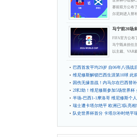
世界杯小组赛
赛前双方公布
尔尼则进入替补
马宁前20场
FIFA官方公
马宁既未担任
以主裁、VAR
巴西首发平均29岁 自06年八强
维尼修斯解锁巴西生涯第10球 此
因伤无缘首战！内马尔在巴西替补
2球2助！维尼修斯参加5场世界杯 
半场-巴西1-1摩洛哥 维尼修斯个
瑞士遭卡塔尔绝平 欧洲已3队亮相
队史世界杯首分 卡塔尔补时绝平