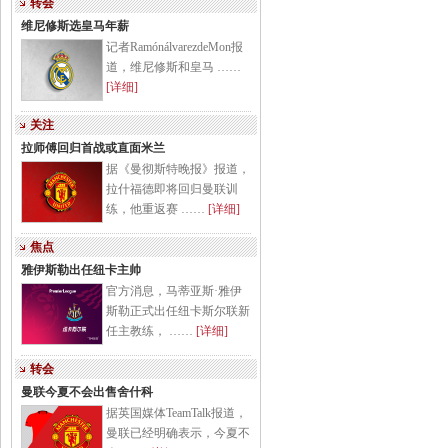
转会
维尼修斯选皇马年薪
记者RamónálvarezdeMon报
道，维尼修斯和皇马 ……
[详细]
关注
拉师傅回归首战或直面米兰
据《曼彻斯特晚报》报道，
拉什福德即将回归曼联训
练，他重返赛 ……
[详细]
焦点
雅伊斯勒出任纽卡主帅
官方消息，马蒂亚斯·雅伊
斯勒正式出任纽卡斯尔联新
任主教练， ……
[详细]
转会
曼联今夏不会出售舍什科
据英国媒体TeamTalk报道，
曼联已经明确表示，今夏不