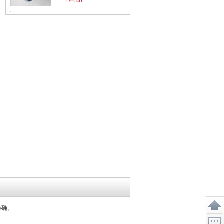
准确。
。