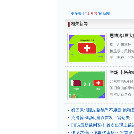
更多关于"
土耳其
"的新闻
相关新闻
恩博洛4届
瑞士迎来本届
据显示，恩博洛
年世界杯、20
半场-卡塔尔
北京时间6月1
国旧金山的李维
弗罗伊勒造点，
姆巴佩想踢左路德尚不愿意 他和
克洛普和穆勒建议首发！翁达夫
FIFA最新裁判安排 首次出现主
伊戈尔·蒂亚戈取代库尼亚 将首发