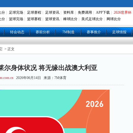
比分
|
足球完场
|
足球赛程
|
足球资讯
|
资料库
|
免费调用
|
APP下载
|
2026世界杯
比分
|
篮球完场
|
篮球赛程
|
篮球资讯
|
棒球比分
|
美式足球比分
|
网球比分
转会动态
赛前分析
7M制造
赛事推介
足球情报
它
> 正文
莱尔身体状况 将无缘出战澳大利亚
m.com.cn
2026年06月14日 来源：7M体育