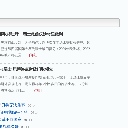
大赛取得进球 瑞士此前仅沙奇里做到
世界杯首战，对手为卡塔尔，恩博洛在本场比赛收获进球。数
已连续四届国际大赛为瑞士破门得分：2020年欧洲杯、2022
24年欧洲杯以及 ……
[详细]
0-1瑞士 恩博洛点射破门取领先
4日3点，世界杯小组赛B组第1轮卡塔尔vs瑞士，本场比赛在美
斯体育场进行，是世界杯第3个比赛日的首场比赛。17分钟
恩博洛点球打进 ……
[详细]
登贝莱无法兼容
06-14
：证明我踢得不错
06-14
裁边裁不同国家
06-14
出战摩洛哥
06-14