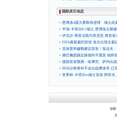
国际其它动态
恩博洛4届大赛取得进球 瑞士此
半场-卡塔尔0-1瑞士 恩博洛点射
伊戈尔·蒂亚戈取代库尼亚 将首发
FIFA最新裁判安排 首次出现主
克洛普和穆勒建议首发！翁达夫
姆巴佩想踢左路德尚不愿意 他和
德国首发预测：哈弗茨、萨内出
内马尔将替补不会出战摩洛哥 已
世界杯-卡塔尔vs瑞士首发:阿菲
提醒