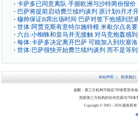
卡萨多已同意离队 手握欧洲与沙特两份报价
巴萨将提前启动费兰续约谈判 原计划9月才
穆帅保证B席出场时间 巴萨对签下他感到悲
世体:阿贾克斯有意特尔施特根 米歇尔点名
六台:小蜘蛛和皇马并无接触 对马竞炮轰感
每体:卡萨多决定离开巴萨 可能加入到坎塞
世体:巴萨很快开始费兰续约谈判 而不是等到
本站声明
|
联系我们
提醒：第三方机构可能在7M体育宣传
您跟第三方机构的任何交易与7M体
Copyright © 2003 -
2026 版权所有 ww
粤