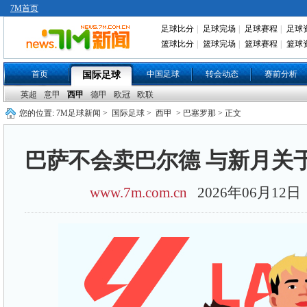
7M首页
足球比分
|
足球完场
|
足球赛程
|
足球
篮球比分
|
篮球完场
|
篮球赛程
|
篮球
首页
中国足球
转会动态
赛前分析
国际足球
英超
意甲
西甲
德甲
欧冠
欧联
您的位置:
7M足球新闻
>
国际足球
>
西甲
> 巴塞罗那 > 正文
巴萨不会卖巴尔德 与新月关
www.7m.com.cn
2026年06月12