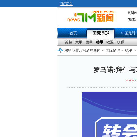
7M首页
足球
篮球
首页
中国足球
国际足球
英超
意甲
西甲
德甲
欧冠
欧联
您的位置:
7M足球新闻
>
国际足球
>
德甲
>
罗马诺:拜仁
www.7