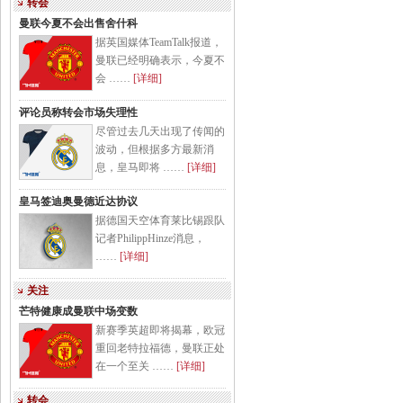
转会
曼联今夏不会出售舍什科
据英国媒体TeamTalk报道，
曼联已经明确表示，今夏不
会 ……
[详细]
评论员称转会市场失理性
尽管过去几天出现了传闻的
波动，但根据多方最新消
息，皇马即将 ……
[详细]
皇马签迪奥曼德近达协议
据德国天空体育莱比锡跟队
记者PhilippHinze消息，
……
[详细]
关注
芒特健康成曼联中场变数
新赛季英超即将揭幕，欧冠
重回老特拉福德，曼联正处
在一个至关 ……
[详细]
转会