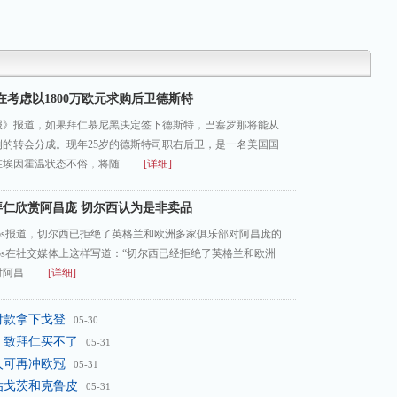
在考虑以1800万欧元求购后卫德斯特
报》报道，如果拜仁慕尼黑决定签下德斯特，巴塞罗那将能从
例的转会分成。现年25岁的德斯特司职右后卫，是一名美国国
埃因霍温状态不俗，将随 ……
[详细]
拜仁欣赏阿昌庞 切尔西认为是非卖品
acobs报道，切尔西已拒绝了英格兰和欧洲多家俱乐部对阿昌庞的
acobs在社交媒体上这样写道：“切尔西已经拒绝了英格兰和欧洲
阿昌 ……
[详细]
付款拿下戈登
05-30
 致拜仁买不了
05-31
人可再冲欧冠
05-31
估戈茨和克鲁皮
05-31