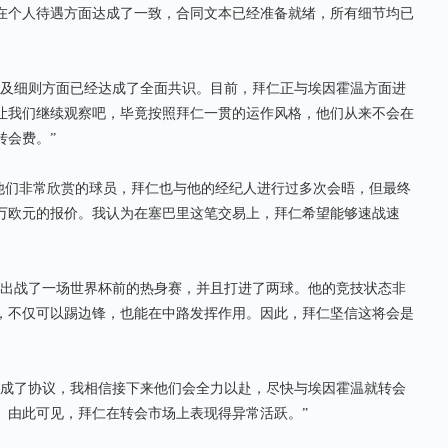
在个人待遇方面达成了一致，合同文本已经准备就绪，所有细节均已
及细则方面已经达成了全面共识。目前，拜仁正与埃因霍温方面进
让我们继续观察吧，毕竟按照拜仁一贯的运作风格，他们从来不会在
转会费。”
们非常欣赏的球员，拜仁也与他的经纪人进行过多次会晤，但最终
0万欧元的报价。我认为在塞巴里这笔交易上，拜仁希望能够速战速
出战了一场世界杯前的热身赛，并且打进了两球。他的竞技状态非
，不仅可以踢边锋，也能在中路发挥作用。因此，拜仁坚信这将会是
成了协议，我相信接下来他们会全力以赴，尽快与埃因霍温就转会
。由此可见，拜仁在转会市场上表现得异常活跃。”