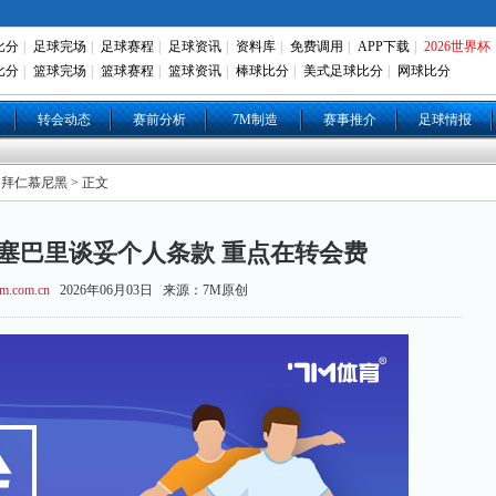
比分
|
足球完场
|
足球赛程
|
足球资讯
|
资料库
|
免费调用
|
APP下载
|
2026世界杯
比分
|
篮球完场
|
篮球赛程
|
篮球资讯
|
棒球比分
|
美式足球比分
|
网球比分
转会动态
赛前分析
7M制造
赛事推介
足球情报
 拜仁慕尼黑 > 正文
与塞巴里谈妥个人条款 重点在转会费
m.com.cn
2026年06月03日 来源：7M原创