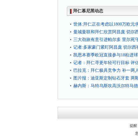
拜仁慕尼黑动态
世体:拜仁正在考虑以1800万欧
曼城曼联和拜仁欣赏阿昌庞 切尔
三大劲旅有意引进帕尔多 里尔死守7
记者:多家豪门紧盯阿昌庞 切尔西
凯恩本赛季欧冠直接参与18粒进球
记者：拜仁寻更年轻可行目标 评
巴拉克：拜仁极具竞争力 补一两
图片报：迪亚斯定制钻石牙套 两颗
赫内斯：马特乌斯吹高沃尔特马德
提醒