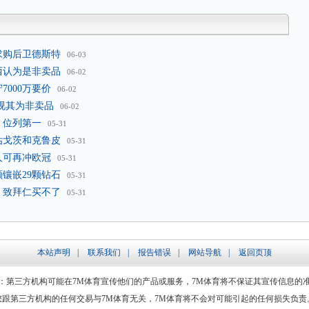
元求购后卫德斯特
06-03
西认为是非卖品
06-02
000万要价
06-02
视其为非卖品
06-02
 位列第一
05-31
估戈茨和克鲁皮
05-31
人可再冲欧冠
05-31
镶嵌29颗钻石
05-31
 致拜仁买不了
05-31
本站声明
|
联系我们
|
报告错误
|
网站导航
|
返回页顶
：第三方机构可能在7M体育宣传他们的产品或服务，7M体育将不保证其宣传信息的
您跟第三方机构的任何交易与7M体育无关，7M体育将不会对可能引起的任何损失负责