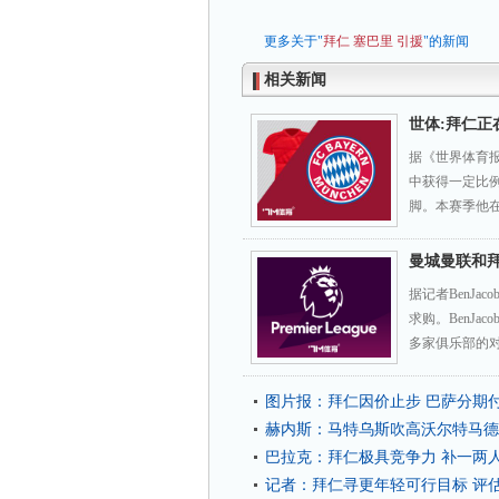
更多关于"
拜仁
塞巴里
引援
"的新闻
相关新闻
世体:拜仁正
据《世界体育
中获得一定比
脚。本赛季他在
曼城曼联和
据记者BenJ
求购。BenJ
多家俱乐部的对
图片报：拜仁因价止步 巴萨分期
赫内斯：马特乌斯吹高沃尔特马德
巴拉克：拜仁极具竞争力 补一两
记者：拜仁寻更年轻可行目标 评