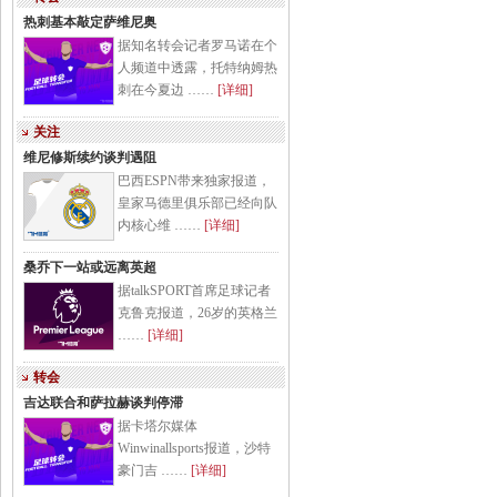
热刺基本敲定萨维尼奥
据知名转会记者罗马诺在个
人频道中透露，托特纳姆热
刺在今夏边 ……
[详细]
关注
维尼修斯续约谈判遇阻
巴西ESPN带来独家报道，
皇家马德里俱乐部已经向队
内核心维 ……
[详细]
桑乔下一站或远离英超
据talkSPORT首席足球记者
克鲁克报道，26岁的英格兰
……
[详细]
转会
吉达联合和萨拉赫谈判停滞
据卡塔尔媒体
Winwinallsports报道，沙特
豪门吉 ……
[详细]