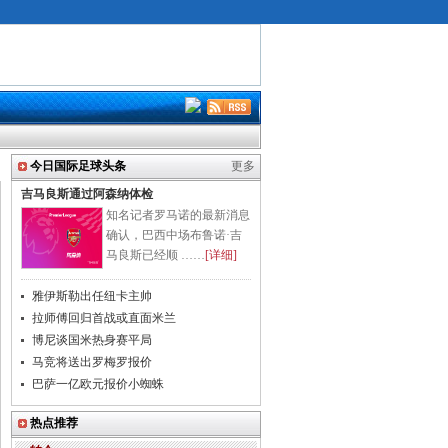
今日国际足球头条
更多
吉马良斯通过阿森纳体检
知名记者罗马诺的最新消息
确认，巴西中场布鲁诺·吉
马良斯已经顺 ……
[详细]
雅伊斯勒出任纽卡主帅
拉师傅回归首战或直面米兰
博尼谈国米热身赛平局
马竞将送出罗梅罗报价
巴萨一亿欧元报价小蜘蛛
热点推荐