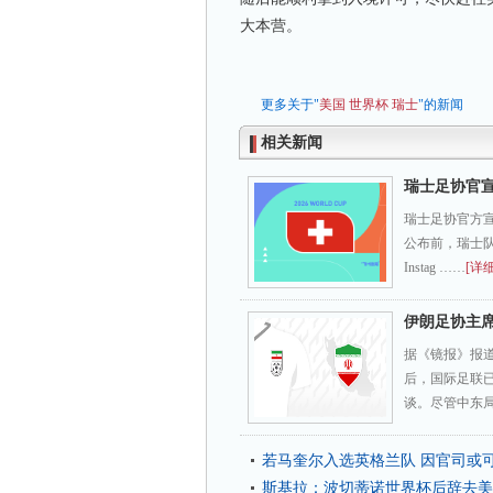
大本营。
更多关于"
美国
世界杯
瑞士
"的新闻
相关新闻
瑞士足协官宣
瑞士足协官方宣
公布前，瑞士队将
Instag ……
[详细
伊朗足协主席
据《镜报》报
后，国际足联
谈。尽管中东
若马奎尔入选英格兰队 因官司或
斯基拉：波切蒂诺世界杯后辞去美