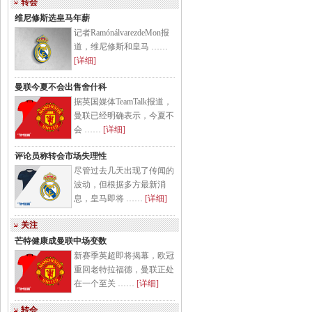
转会
维尼修斯选皇马年薪
记者RamónálvarezdeMon报
道，维尼修斯和皇马 ……
[详细]
曼联今夏不会出售舍什科
据英国媒体TeamTalk报道，
曼联已经明确表示，今夏不
会 ……
[详细]
评论员称转会市场失理性
尽管过去几天出现了传闻的
波动，但根据多方最新消
息，皇马即将 ……
[详细]
关注
芒特健康成曼联中场变数
新赛季英超即将揭幕，欧冠
重回老特拉福德，曼联正处
在一个至关 ……
[详细]
转会