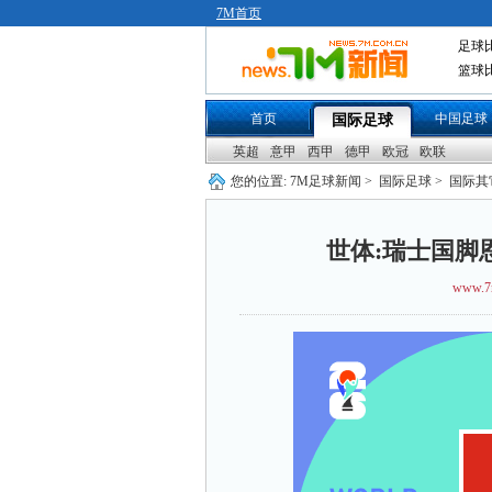
7M首页
足球
篮球
首页
中国足球
国际足球
英超
意甲
西甲
德甲
欧冠
欧联
您的位置:
7M足球新闻
>
国际足球
>
国际其
世体:瑞士国脚
www.7