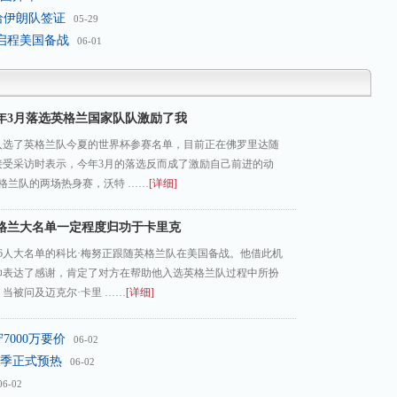
给伊朗队签证
05-29
启程美国备战
06-01
年3月落选英格兰国家队队激励了我
入选了英格兰队今夏的世界杯参赛名单，目前正在佛罗里达随
接受采访时表示，今年3月的落选反而成了激励自己前进的动
格兰队的两场热身赛，沃特 ……
[详细]
英格兰大名单一定程度归功于卡里克
6人大名单的科比·梅努正跟随英格兰队在美国备战。他借此机
帅表达了感谢，肯定了对方在帮助他入选英格兰队过程中所扮
当被问及迈克尔·卡里 ……
[详细]
000万要价
06-02
季正式预热
06-02
06-02