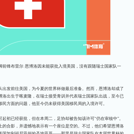
前锋布雷尔·恩博洛因未能获批入境美国，没有跟随瑞士国家队一
出发前往美国，为今夏的世界杯做最后准备。然而，恩博洛却成了
博洛出生于喀麦隆，在瑞士接受青训并代表瑞士国家队出战，至今已
于移民方面的问题，他至今仍未获得美国移民局的入境许可。
初已经获批，但在本周二，足协却被告知该许可“仍在审核中”。
上的合影，并遗憾地表示有一个座位是空的。不过，他们希望恩博洛
美国加利福尼亚州的圣地亚哥——那里是瑞士国家队在本届世界杯的