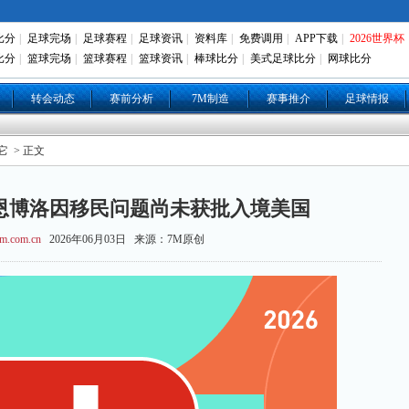
比分
|
足球完场
|
足球赛程
|
足球资讯
|
资料库
|
免费调用
|
APP下载
|
2026世界杯
比分
|
篮球完场
|
篮球赛程
|
篮球资讯
|
棒球比分
|
美式足球比分
|
网球比分
转会动态
赛前分析
7M制造
赛事推介
足球情报
它
> 正文
恩博洛因移民问题尚未获批入境美国
m.com.cn
2026年06月03日 来源：7M原创