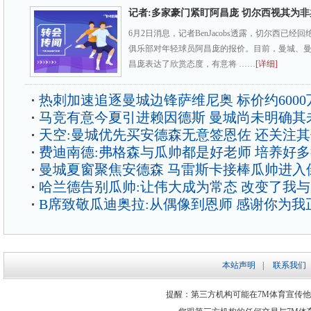
记者:多家豪门紧盯阿昌庞 切尔西视其为非
6月2日消息，记者BenJacobs透露，切尔西已
俱乐部对年轻球员阿昌庞的报价。目前，曼城、
昌庞表达了欣赏态度，有意将 ……
[详细]
热刺加速追逐曼城边锋萨维尼奥 标价约6000
马竞有意今夏引进赖因德斯 曼城尚未明确其
天空:曼城优先买安德森无意签恩佐 还关注
费迪南德:弗格森与瓜帅都是好老师 培养好
曼城夏窗聚焦安德森 马雷斯卡接棒瓜帅进入
哈兰德告别瓜帅:让伟大成为常态 改变了我
B席致敬瓜迪奥拉:从偶像到恩师 感谢你为我
本站声明
|
联系我们
提醒：第三方机构可能在7M体育宣传