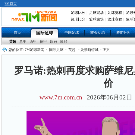
7M首页
足球比分
|
足球完场
|
足球赛程
|
足球
篮球比分
|
篮球完场
|
篮球赛程
|
篮球
首页
中国足球
转会动态
赛前分析
国际足球
英超
意甲
西甲
德甲
欧冠
欧联
您的位置:
7M足球新闻
>
国际足球
>
英超
> 曼彻斯特城 > 正文
罗马诺:热刺再度求购萨维尼
价
www.7m.com.cn
2026年06月02