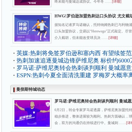
终未能与曼城达成协议。今年冬 ……
[详细]
HWG!罗伯逊加盟热刺达口头协议 尤文截
据知名记者罗马诺确认，托特纳姆热刺已与利物浦
口头加盟协议，交易以“Herewego”正式敲定。
介入截胡，但未能改变球员决 ……
[详细]
英媒:热刺将免签罗伯逊和塞内西 有望续签
热刺加速追逐曼城边锋萨维尼奥 标价约6000
罗马诺:萨维尼奥转会热刺谈判顺利 曼城愿
ESPN:热刺今夏全面清洗重建 罗梅罗大概率
曼彻斯特城动态
罗马诺:萨维尼奥转会热刺谈判顺利 曼城
6月2日，转会专家罗马诺透露，萨维尼奥加盟托
稳步推进，整体进展较为顺利。热刺方面确认，
会，双方的沟通仍在持续进行中。曼城则 ……
[详