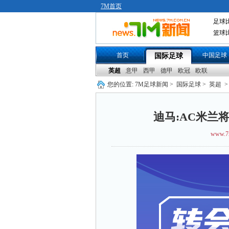
7M首页
足球
篮球
首页
中国足球
国际足球
英超
意甲
西甲
德甲
欧冠
欧联
您的位置:
7M足球新闻
>
国际足球
>
英超
>
迪马:AC米兰
www.7