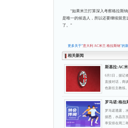
“如果米兰打算深入考察格拉斯纳
是唯一的候选人，所以还要继续留意
了。”
更多关于"
意大利
AC米兰
格拉斯纳
"的
相关新闻
斯基拉:AC
6月1日，据记
直接对话，商
色新任主教练。
罗马诺:格拉
罗马诺透露，水
据悉，水晶宫
率安排在周二举