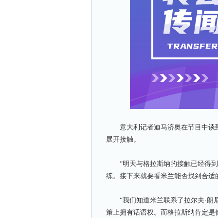
意大利记者迪马济奥在节目中谈到了
展开接触。
“明天与格拉斯纳的接触已经得到
练。接下来就要看米兰能否找到合适
“我们知道米兰联系了拉尔夫·朗尼
策上拥有话语权。而格拉斯纳肯定是