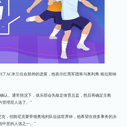
AC米兰任命新帅的进展，他表示红黑军团将与奥利弗·格拉斯纳
确认。通常情况下，俱乐部会先敲定体育总监，然后再确定主教
的管理层人选了。”
克，但朗尼克要带领奥地利队征战世界杯，他希望在很多事务的决
他中意的人选之一。”