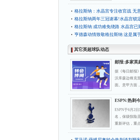
格拉斯纳：水晶宫专注收官战 无
格拉斯纳两年三冠谢幕!水晶宫锁
格拉斯纳:成功难免绕路 水晶宫
亨德森动情致敬格拉斯纳:这是属
其它英超球队动态
邮报:多家英
据《每日邮报
沃库森边锋克
面。意甲方面，
ESPN:热
ESPN于6月
名，保级惊险
重新评估，重点
罗马诺:萨维尼奥转会热刺谈判顺