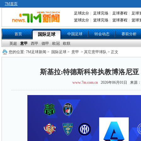
7M首页
足球比分
|
足球完场
|
足球赛程
|
足球
篮球比分
|
篮球完场
|
篮球赛程
|
篮球
首页
中国足球
转会动态
赛前分析
国际足球
英超
意甲
西甲
德甲
欧冠
欧联
您的位置:
7M足球新闻
>
国际足球
>
意甲
> 其它意甲球队 > 正文
斯基拉:特德斯科将执教博洛尼亚 
www.7m.com.cn
2026年06月01日 来源