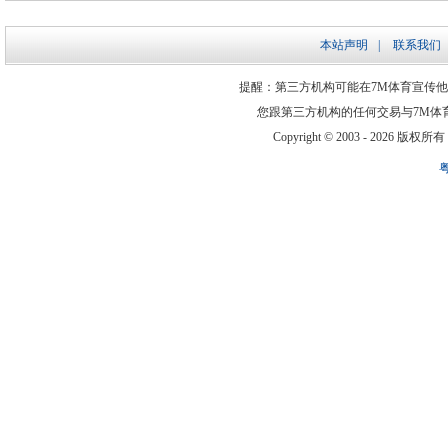
本站声明
|
联系我们
提醒：第三方机构可能在7M体育宣传
您跟第三方机构的任何交易与7M体
Copyright © 2003 -
2026 版权所有 ww
粤