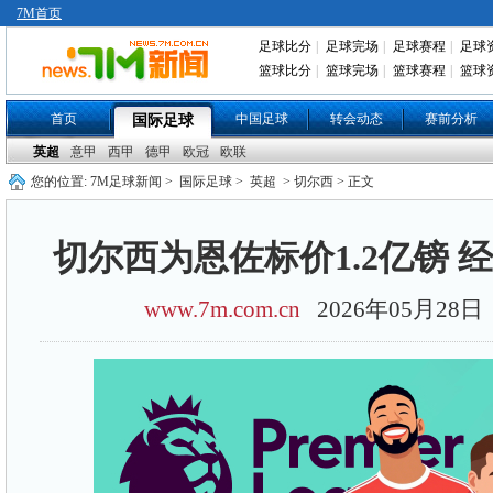
7M首页
足球比分
|
足球完场
|
足球赛程
|
足球
篮球比分
|
篮球完场
|
篮球赛程
|
篮球
首页
中国足球
转会动态
赛前分析
国际足球
英超
意甲
西甲
德甲
欧冠
欧联
您的位置:
7M足球新闻
>
国际足球
>
英超
> 切尔西 > 正文
切尔西为恩佐标价1.2亿镑 
www.7m.com.cn
2026年05月28