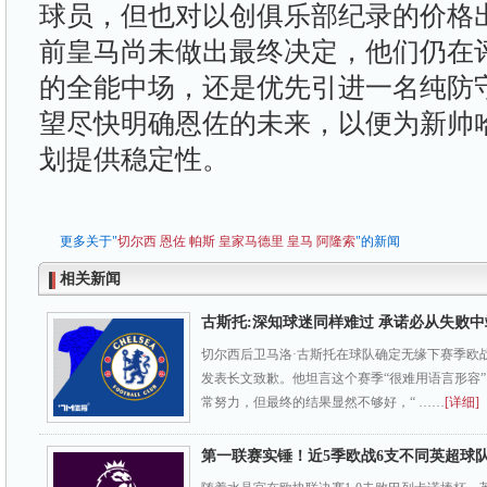
球员，但也对以创俱乐部纪录的价格
前皇马尚未做出最终决定，他们仍在
的全能中场，还是优先引进一名纯防
望尽快明确恩佐的未来，以便为新帅
划提供稳定性。
更多关于"
切尔西
恩佐
帕斯
皇家马德里
皇马
阿隆索
"的新闻
相关新闻
古斯托:深知球迷同样难过 承诺必从失败中
切尔西后卫马洛·古斯托在球队确定无缘下赛季欧
发表长文致歉。他坦言这个赛季“很难用语言形容
常努力，但最终的结果显然不够好，“ ……
[详细]
第一联赛实锤！近5季欧战6支不同英超球