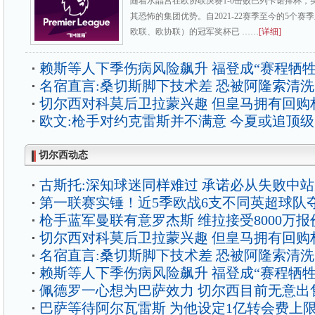
随着水晶宫在欧协联决赛1-0击败巴列卡诺捧杯，
其恐怖的集团优势。自2021-22赛季至今的5个
欧联、欧协联）的冠军奖杯已 ……
[详细]
赖斯等人下季伤病风险飙升 福登成“赛程牺牲
名宿直言:桑切斯脚下技术差 恐被阿隆索清洗
切尔西对科莫后卫拉蒙兴趣 但皇马拥有回购
欧文:枪手对约克雷斯并不满意 今夏或追顶
切尔西动态
古斯托:深知球迷同样难过 承诺必从失败中
第一联赛实锤！近5季欧战6支不同英超球队
枪手蓝军曼联有意罗杰斯 维拉接受8000万报
切尔西对科莫后卫拉蒙兴趣 但皇马拥有回购
名宿直言:桑切斯脚下技术差 恐被阿隆索清洗
赖斯等人下季伤病风险飙升 福登成“赛程牺牲
佩德罗一心想为巴萨效力 切尔西目前无意出
巴萨等待阿尔瓦雷斯 为他设定1亿转会费上