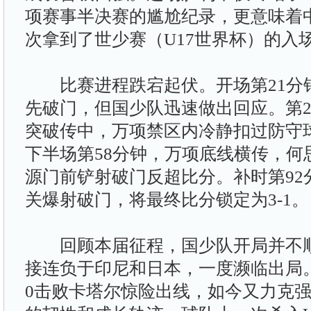
项赛事半决赛的尴尬纪录，更意味着中
次拿到了世少赛（U17世界杯）的入
比赛进程跌宕起伏。开场第21分
先破门，但国少队迅速做出回应。第2
突破传中，万项禁区内冷静扣过防守
下半场第58分钟，万项底线横传，何
源门前铲射破门反超比分。补时第92
关爆射破门，将最终比分锁定为3-1。
回顾本届征程，国少队开局并不顺
接连负于印尼和日本，一度濒临出局。
0击败卡塔尔惊险出线，如今又力克