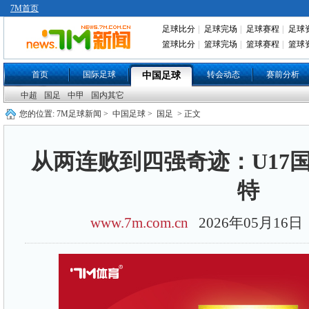
7M首页
足球比分
|
足球完场
|
足球赛程
|
足球
篮球比分
|
篮球完场
|
篮球赛程
|
篮球
首页
国际足球
转会动态
赛前分析
中国足球
中超
国足
中甲
国内其它
您的位置:
7M足球新闻
>
中国足球
>
国足
> 正文
从两连败到四强奇迹：U17
特
www.7m.com.cn
2026年05月16