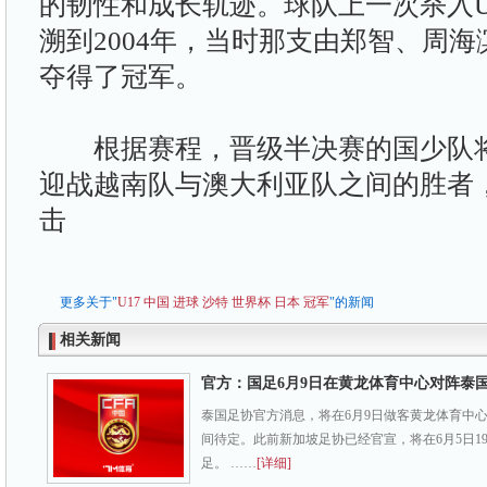
的韧性和成长轨迹。球队上一次杀入U
溯到2004年，当时那支由郑智、周
夺得了冠军。
根据赛程，晋级半决赛的国少队将在
迎战越南队与澳大利亚队之间的胜者
击
更多关于"
U17
中国
进球
沙特
世界杯
日本
冠军
"的新闻
相关新闻
官方：国足6月9日在黄龙体育中心对阵泰
泰国足协官方消息，将在6月9日做客黄龙体育中
间待定。此前新加坡足协已经官宣，将在6月5日1
足。 ……
[详细]