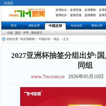
7M首页
足球比分
|
足球完场
|
足球赛程
|
足球
篮球比分
|
篮球完场
|
篮球赛程
|
篮球
首页
国际足球
转会动态
赛前分析
中国足球
中超
国足
中甲
国内其它
您的位置:
7M足球新闻
>
中国足球
>
国足
> 正文
2027亚洲杯抽签分组出炉:
同组
www.7m.com.cn
2026年05月10