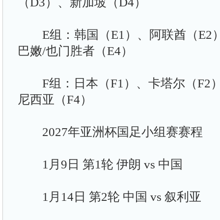
（D3）、新加坡（D4）
E组：韩国（E1）、阿联酋（E2）
巴嫩/也门胜者（E4）
F组：日本（F1）、卡塔尔（F2）
尼西亚（F4）
2027年亚洲杯国足小组赛赛程
1月9日 第1轮 伊朗 vs 中国
1月14日 第2轮 中国 vs 叙利亚