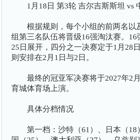
1月18日 第3轮 吉尔吉斯斯坦 vs 
根据规则，每个小组的前两名以及
组第三名队伍将晋级16强淘汰赛。16
25日展开，四分之一决赛定于1月28
则安排在2月1日与2日。
最终的冠亚军决赛将于2027年2月
育城体育场上演。
具体分档情况
第一档：沙特（61）、日本（18）
国（25）、澳大利亚（27）、乌兹别