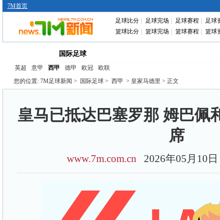
7M首页
足球比分
|
足球完场
|
足球赛程
|
足球
篮球比分
|
篮球完场
|
篮球赛程
|
篮球
首页
中国足球
转会动态
赛前分析
国际足球
英超
意甲
西甲
德甲
欧冠
欧联
您的位置:
7M足球新闻
>
国际足球
>
西甲
> 皇家马德里 > 正文
皇马已抵达巴塞罗那 姆巴佩
席
www.7m.com.cn
2026年05月1