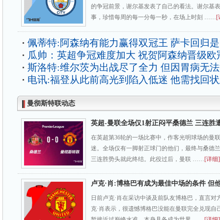
的争冠前景，谢尔基发表了自己的看法。谢尔基
事，珍惜每周的每一分每一秒，在场上时刻 ……
[
佩蒂特:阿森纳有能力赢得双冠王 萨卡回归
瓜帅：英超争冠难度加大 祝贺阿森纳晋级欧
斯洛特:维尔茨为出战尽了全力 但因胃病无
电讯:福登从此前高光到陷入低迷 他需找回
曼彻斯特联动态
英超-曼联全场仅1射正闷平桑德兰 三连胜
在英超第36轮的一场比赛中，作客光明球场的曼
迷。全场仅有一脚射正球门的他们，最终与桑德兰0
三连胜势头就此终结。此役过后，曼联 ……
[详细]
卢克·肖:博格巴有成为最佳中场的条件 但
日前卢克·肖在采访中谈及前队友博格巴，直言对
克·肖表示，很遗憾博格巴没能在曼联完全兑现自
暂接近过巅峰水准，本身具备成为世界 ……
[详细]