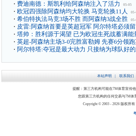
费迪南德：斯凯利给阿森纳注入了活力
05-05
欧冠四强除阿森纳均大轮换 马竞轮换11人
05-
希伯特执法马竞3场不胜 而阿森纳3战全胜
05-
皮雷:阿森纳首要是英超冠军 阿尔特塔必须
塔帅：胜利源于渴望 已为欧冠生死战蓄满能
英超-阿森纳主场3-0完胜富勒姆 先赛6分领
阿尔特塔:夺冠是最大动力 只接纳为球队好
本站声明
|
联系我们
提醒：第三方机构可能在7M体育宣传
您跟第三方机构的任何交易与7M体
Copyright © 2003 -
2026 版权所有 ww
粤