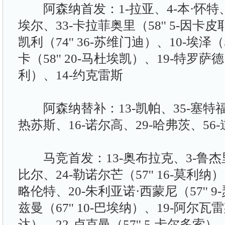
阿森纳首发：1-拉亚、4-本·怀特、
埃尔、33-卡拉菲奥里（58'' 5-因卡皮
凯利（74'' 36-苏维门迪）、10-埃泽（5
卡（58'' 20-马杜埃凯）、19-特罗萨德（
利）、14-约克雷斯
阿森纳替补：13-凯帕、35-塞特福
热苏斯、16-诺尔高、29-哈弗茨、56
马竞首发：13-奥布拉克、3-鲁杰里、
比尔、24-勒诺尔芒（57'' 16-莫利纳
略伦特、20-朱利亚诺·西蒙尼（57'' 
兹曼（67'' 10-巴埃纳）、19-阿尔瓦雷斯
达）、22-卢克曼（57'' 5-卡尔多索）