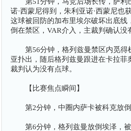
第51分钟，马竞后场长传，萨利
诺·西蒙尼得到，朱利亚诺·西蒙尼也
这球被回防的加布里埃尔破坏出底线
倒在禁区，VAR介入，主裁判确认没
第56分钟，格列兹曼禁区内觅得
亚扑出，随后格列兹曼跟进在卡拉菲
裁判认为没有点球。
【比赛焦点瞬间】
第2分钟，中圈内萨卡被科克放倒
第6分钟，格列兹曼放倒埃泽，被