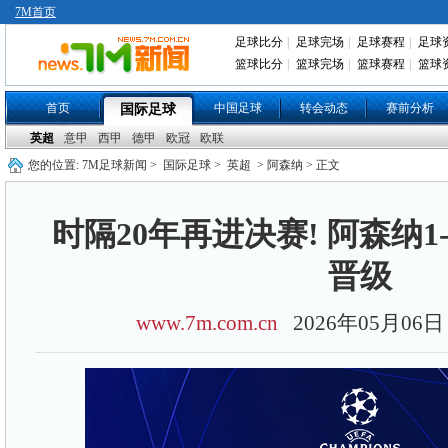
7M首页
足球比分
|
足球完场
|
足球赛程
|
足球
篮球比分
|
篮球完场
|
篮球赛程
|
篮球
首页
中国足球
转会动态
赛前分析
国际足球
英超
意甲
西甲
德甲
欧冠
欧联
您的位置:
7M足球新闻
>
国际足球
>
英超
> 阿森纳 > 正文
时隔20年再进决赛! 阿森纳1-
晋级
www.7m.com.cn
2026年05月0