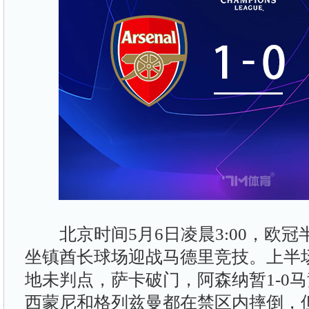
北京时间5月6日凌晨3:00，欧冠
坐镇酋长球场迎战马德里竞技。上半
地未判点，萨卡破门，阿森纳暂1-0
西蒙尼和格列兹曼都在禁区内摔倒，