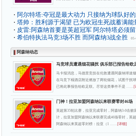
阿尔特塔:夺冠是最大动力 只接纳为球队好
塔帅：胜利源于渴望 已为欧冠生死战蓄满能
皮雷:阿森纳首要是英超冠军 阿尔特塔必须
希伯特执法马竞3场不胜 而阿森纳3战全胜
05-
阿森纳动态
马竞球员遭遇烟花骚扰 俱乐部已报告给欧
马卡报消息，马德里竞技在伦敦遭遇阿森纳球迷
在马竞下榻酒店附近燃放了两轮烟花，试图干扰
已将此事报告给欧足联。尽管这类事件不是 ……
[
门神！拉亚加盟阿森纳以来联赛零封46场
英超第35轮比赛，拉亚完成零封，阿森纳3-0击
计，拉亚加盟阿森纳以来联赛完成46场零封，英
阿森纳以来英超零封榜：拉亚（1 ……
[详细]