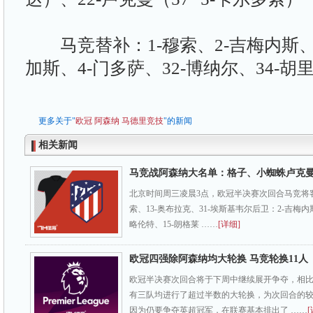
马竞替补：1-穆索、2-吉梅内斯、1
加斯、4-门多萨、32-博纳尔、34-胡
更多关于"
欧冠
阿森纳
马德里竞技
"的新闻
相关新闻
马竞战阿森纳大名单：格子、小蜘蛛卢克
北京时间周三凌晨3点，欧冠半决赛次回合马竞将客
索、13-奥布拉克、31-埃斯基韦尔后卫：2-吉梅内斯
略伦特、15-朗格莱 ……
[详细]
欧冠四强除阿森纳均大轮换 马竞轮换11人
欧冠半决赛次回合将于下周中继续展开争夺，相
有三队均进行了超过半数的大轮换，为次回合的
因为仍要争夺英超冠军，在联赛基本排出了 ……
[