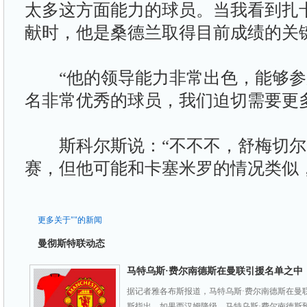
太多这方面能力的球员。当我看到扎
献时，他是桑德兰取得目前成绩的关
“他的领导能力非常出色，能够参加
名非常优秀的球员，我们迫切需要更
斯科尔斯说：“不不不，舒梅切尔
赛，但他可能和卡塞米罗的情况类似
更多关于"
"的新闻
曼彻斯特联动态
马特乌斯·费尔南德斯在曼联引援名单之中
据记者雅各布斯报道，马特乌斯·费尔南德斯在曼
斯指出，如果西汉姆降级，马特乌斯·费尔南德斯