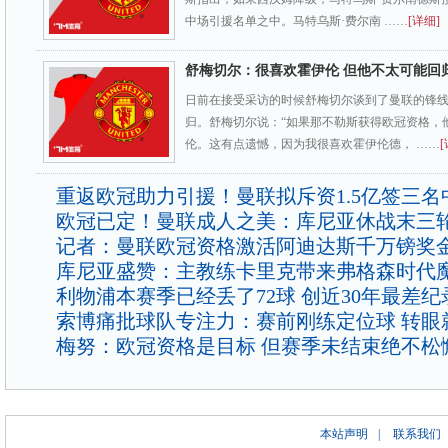
中场引援名单之中。马特乌斯·费尔南 ……
[详细]
舒梅切尔：很喜欢霍伊伦 但他不太可能回
日前在接受采访的时候舒梅切尔谈到了曼联的锋
归。舒梅切尔说：“如果那不勒斯获得欧冠资格，
伦。这有点遗憾，因为我很喜欢霍伊伦德， ……
[
重返欧冠助力引援！曼联拟斥资1.5亿签三名
欧冠已定！曼联成人之美：库尼亚休战末三
记者：曼联欧冠资格激活阿迪达斯千万镑奖
库尼亚盛赞：主教练卡里克带来弗格森时代
利物浦本赛季已经丢了72球 创近30年最差纪
索博痛批球队专注力：赛前刚练定位球 转眼
梅努：欧冠资格是目标 但赛季未结束绝不松
本站声明
|
联系我们