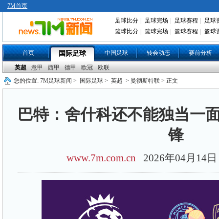
7M首页
足球比分
|
足球完场
|
足球赛程
|
足球
篮球比分
|
篮球完场
|
篮球赛程
|
篮球
首页
中国足球
转会动态
赛前分析
国际足球
英超
意甲
西甲
德甲
欧冠
欧联
您的位置:
7M足球新闻
>
国际足球
>
英超
> 曼彻斯特联 > 正文
巴特：舍什科还不能独当一面
锋
www.7m.com.cn
2026年04月1