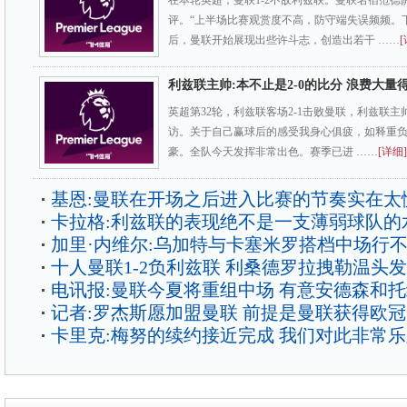
在本轮英超，曼联1-2不敌利兹联。曼联名宿范德
评。“上半场比赛观赏度不高，防守端失误频频。
后，曼联开始展现出些许斗志，创造出若干 ……
[
利兹联主帅:本不止是2-0的比分 浪费大量
英超第32轮，利兹联客场2-1击败曼联，利兹联
访。关于自己赢球后的感受我身心俱疲，如释重
豪。全队今天发挥非常出色。赛季已进 ……
[详细]
基恩:曼联在开场之后进入比赛的节奏实在太
卡拉格:利兹联的表现绝不是一支薄弱球队的
加里·内维尔:乌加特与卡塞米罗搭档中场行
十人曼联1-2负利兹联 利桑德罗拉拽勒温头
电讯报:曼联今夏将重组中场 有意安德森和
记者:罗杰斯愿加盟曼联 前提是曼联获得欧
卡里克:梅努的续约接近完成 我们对此非常